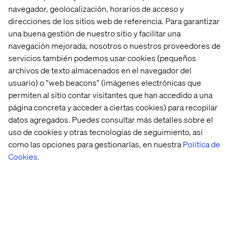
navegador, geolocalización, horarios de acceso y
direcciones de los sitios web de referencia. Para garantizar
una buena gestión de nuestro sitio y facilitar una
navegación mejorada, nosotros o nuestros proveedores de
servicios también podemos usar cookies (pequeños
archivos de texto almacenados en el navegador del
EL IMPACTO
usuario) o “web beacons” (imágenes electrónicas que
Valet redefine la experiencia digital desde la interacción
permiten al sitio contar visitantes que han accedido a una
hasta la inmersión:
página concreta y acceder a ciertas cookies) para recopilar
datos agregados. Puedes consultar más detalles sobre el
Un recorrido guiado por la intención de cada visitante
uso de cookies y otras tecnologías de seguimiento, así
que refleja el nivel de atención y personalización de una
como las opciones para gestionarlas, en nuestra
Política de
tienda de lujo.
Cookies
.
Una percepción de marca más sólida construida a
través de un storytelling innovador.
Mayor engagement y mejores tasas de conversión en
todas las categorías de producto.