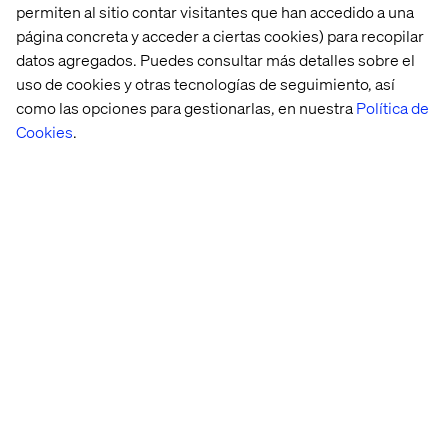
permiten al sitio contar visitantes que han accedido a una
página concreta y acceder a ciertas cookies) para recopilar
datos agregados. Puedes consultar más detalles sobre el
Case
Case
CASE
Case
uso de cookies y otras tecnologías de seguimiento, así
como las opciones para gestionarlas, en nuestra
Política de
Cookies
.
Coffee 
Multinational 
L'Oréal
Arlanda 
Roaster
automotive 
Express 
company
Case 
Study: 
MACH 