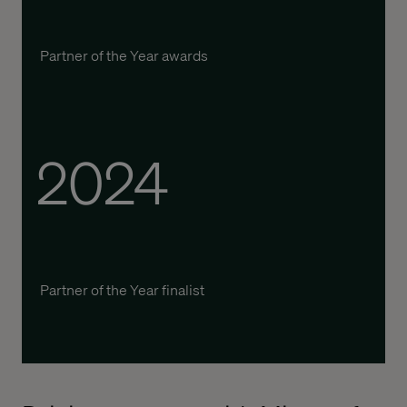
P
artner of the
Y
ear awards
2024
P
artner of the
Y
ear
finalist