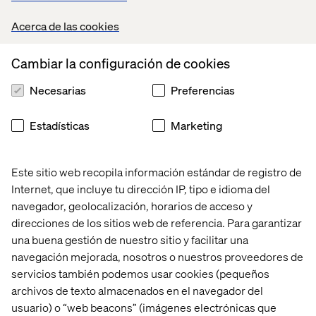
Acerca de las cookies
Cambiar la configuración de cookies
Servicios Creativos de Marketing &
Necesarias
Preferencias
Performance
Reconociendo todo el
Estadísticas
Marketing
potencial de las empresas
Este sitio web recopila información estándar de registro de
Internet, que incluye tu dirección IP, tipo e idioma del
navegador, geolocalización, horarios de acceso y
direcciones de los sitios web de referencia. Para garantizar
Data & Revolución de la IA
una buena gestión de nuestro sitio y facilitar una
navegación mejorada, nosotros o nuestros proveedores de
Aprovechando el poder de los
datos
servicios también podemos usar cookies (pequeños
archivos de texto almacenados en el navegador del
usuario) o “web beacons” (imágenes electrónicas que