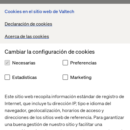
Documental:
Cookies en el sitio web de Valtech
Título original:
Crip Camp: A Disability Revolution
Declaración de cookies
Acerca de las cookies
Libros:
Neurotribes: The Legacy of Autism and the Future of
Cambiar la configuración de cookies
Neurodiversity
Necesarias
Preferencias
Unmasking Autism: The Power of Embracing Our
Hidden Neurodiversity
Estadísticas
Marketing
Este sitio web recopila información estándar de registro de
Más sobre Diversidad e
Internet, que incluye tu dirección IP, tipo e idioma del
Inclusión
navegador, geolocalización, horarios de acceso y
direcciones de los sitios web de referencia. Para garantizar
una buena gestión de nuestro sitio y facilitar una
Insight
Insight
Insight
Insight