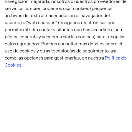
navegación mejorada, nosotros o nuestros proveedores de
servicios también podemos usar cookies (pequeños
archivos de texto almacenados en el navegador del
usuario) o “web beacons” (imágenes electrónicas que
permiten al sitio contar visitantes que han accedido a una
página concreta y acceder a ciertas cookies) para recopilar
datos agregados. Puedes consultar más detalles sobre el
uso de cookies y otras tecnologías de seguimiento, así
como las opciones para gestionarlas, en nuestra
Política de
Cookies
.
People 
Redefining 
Leading 
Shaping 
stories: 
leadership 
with 
the 
Working 
with 
collaboration 
future 
dads
Fatima-
| 
of 
Zahra 
Vasilija 
work 
Hamil
Uzunova 
with 
at 
AI
Valtech