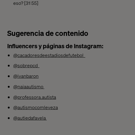
eso? [31:55]
Sugerencia de contenido
Influencers y páginas de Instagram:
@cacadoresdeestadiosdefutebol
@sobrepcd
@ivanbaron
@naiaautismo
@professora.autista
@autismocomleveza
@autiedafavela