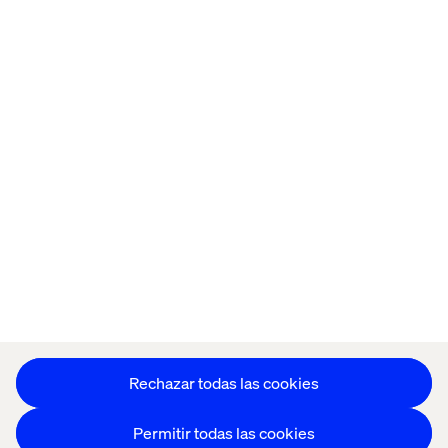
Home
Acerca de
Oficinas
Quiénes somos
Configuración de cookies
Aviso de Privacidad
Mantente en contacto
Configuración de cookies
Rechazar todas las cookies
Permitir todas las cookies