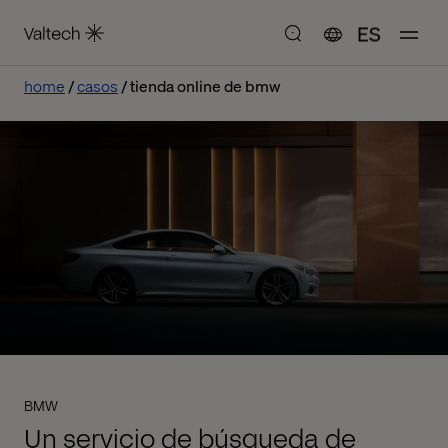
ES
home
casos
tienda online de bmw
BMW
Un servicio de búsqueda de