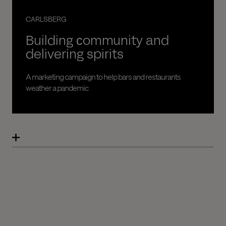
CARLSBERG
Building сommunity and
delivering spirits
A marketing campaign to help bars and restaurants
weather a pandemic