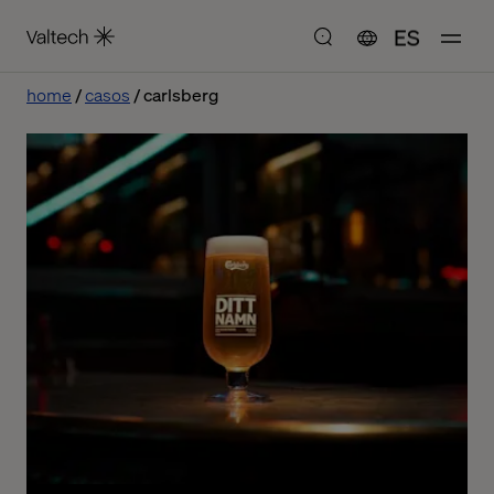
ES
home
casos
carlsberg