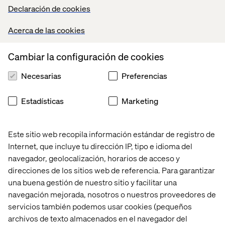
Declaración de cookies
How to operationalize UX across the clinical trial
lifecycle
Acerca de las cookies
How to design trials with empathy, precision and
purpose
Cambiar la configuración de cookies
Necesarias
Preferencias
Estadísticas
Marketing
Este sitio web recopila información estándar de registro de
Internet, que incluye tu dirección IP, tipo e idioma del
navegador, geolocalización, horarios de acceso y
direcciones de los sitios web de referencia. Para garantizar
una buena gestión de nuestro sitio y facilitar una
Who this paper is for
navegación mejorada, nosotros o nuestros proveedores de
servicios también podemos usar cookies (pequeños
This paper is essential reading for pharma leaders
archivos de texto almacenados en el navegador del