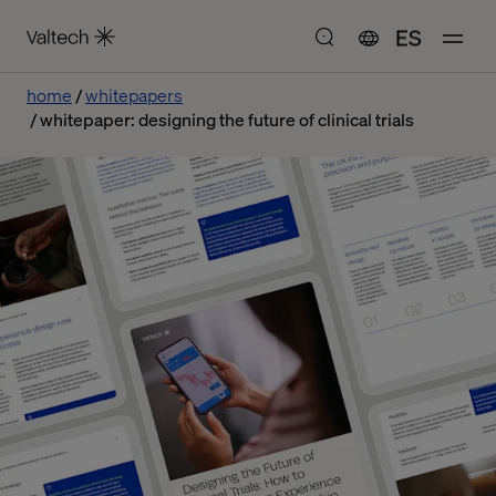
ES
home
whitepapers
whitepaper: designing the future of clinical trials