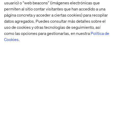
looking to compete in tomorrow’s trial environment and
usuario) o “web beacons” (imágenes electrónicas que
make research more effective, ethical and inclusive.
permiten al sitio contar visitantes que han accedido a una
página concreta y acceder a ciertas cookies) para recopilar
datos agregados. Puedes consultar más detalles sobre el
Download the whitepaper
uso de cookies y otras tecnologías de seguimiento, así
como las opciones para gestionarlas, en nuestra
Política de
Cookies
.
Get your copy of
Designing the Future of Clinical Trials:
How to Operationalize Experience Innovation for
Leadership
and start designing patient-first clinical trials.
Home
Acerca de
Oficinas
Quiénes somos