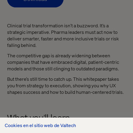
Clinical trial transformation isn’t a buzzword. It’s a
strategic imperative. Pharma leaders must act now to
deliver smarter, faster and more inclusive trials or risk
falling behind.
The competitive gap is already widening between
companies that have embraced digital, patient-centric
models and those still clinging to outdated paradigms.
But there’s still time to catch up. This whitepaper takes
you from strategy to execution, showing you why UX
shapes success and how to build human-centered trials.
What you’ll learn
Cookies en el sitio web de Valtech
Why UX is a strategic lever in trial design