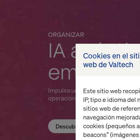
ORGANIZAR
IA agénti
Cookies en el sit
empresari
web de Valtech
Impulsa una eficiencia exponencia
Este sitio web recopi
operaciones internas y de cara al 
IP, tipo e idioma del
sitios web de referen
navegación mejorada
cookies (pequeños a
Descubre Organizar
beacons” (imágenes e