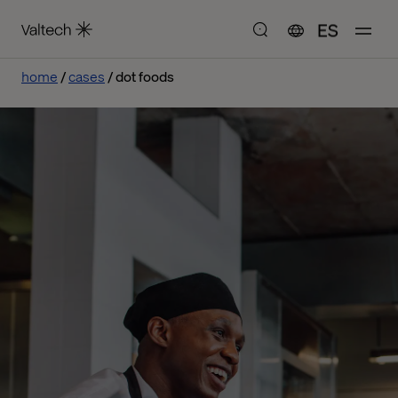
ES
home
cases
dot foods