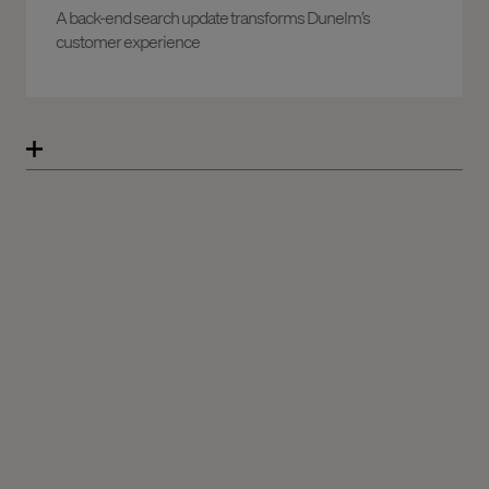
A back-end search update transforms Dunelm’s
customer experience