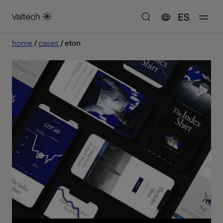
ES
home
cases
eton