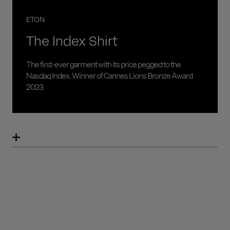
ETON
The Index Shirt
The first-ever garment with its price pegged to the
Nasdaq Index. Winner of Cannes Lions Bronze Award
2023