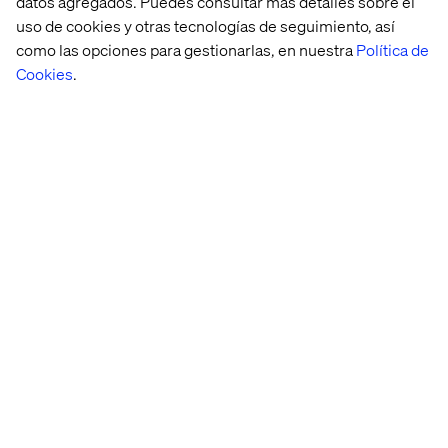
datos agregados. Puedes consultar más detalles sobre el
uso de cookies y otras tecnologías de seguimiento, así
como las opciones para gestionarlas, en nuestra
Política de
Cookies
.
La camiseta presenta símbolos bordados del toro y el
oso, símbolos bien conocidos del optimismo y el
pesimismo de los altibajos del mercado de valores.