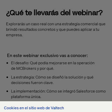
¿Qué te llevarás
del
webinar
?
Explora
rás
un caso real con una estrategia
comercial
que
brindó
resultados concretos y que puedes aplicar a tu
empresa.
En este
webinar
exclusivo vas a conocer:
El desafío: Qué
podía mejorarse
en la operación
de
M
CBrokers
y por qué.
La estrategia: Cómo se diseñó la solución y qué
decisiones fueron clave.
La implementación: Cómo se integró Salesforce como
plataforma única.
El impacto: métricas reales de impacto comercial y
Cookies en el sitio web de Valtech
operativo.