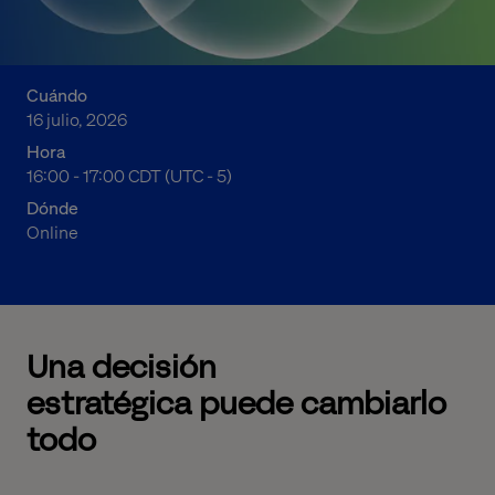
Cuándo
16 julio, 2026
Hora
11:00 a.m. to 12:00 p.m. Central Daylight Time
16:00 - 17:00 CDT (UTC - 5)
Dónde
Online
Una decisión
estratégica
puede
cambiarlo
todo