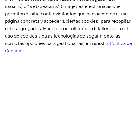
usuario) o “web beacons” (imágenes electrónicas que
Saúl Saavedra
permiten al sitio contar visitantes que han accedido a una
página concreta y acceder a ciertas cookies) para recopilar
Gerente de Producción, MCBrokers
datos agregados. Puedes consultar más detalles sobre el
uso de cookies y otras tecnologías de seguimiento, así
como las opciones para gestionarlas, en nuestra
Política de
Cookies
.
David Lliteras
Sales Director, Valtech
Preguntas frecuentes
¿La sesión quedará grabada?