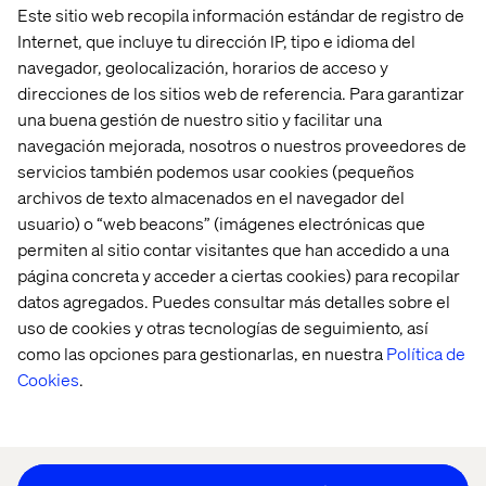
Este sitio web recopila información estándar de registro de
Internet, que incluye tu dirección IP, tipo e idioma del
navegador, geolocalización, horarios de acceso y
direcciones de los sitios web de referencia. Para garantizar
una buena gestión de nuestro sitio y facilitar una
Home
Acerca de
navegación mejorada, nosotros o nuestros proveedores de
Oficinas
Quiénes somos
servicios también podemos usar cookies (pequeños
archivos de texto almacenados en el navegador del
usuario) o “web beacons” (imágenes electrónicas que
permiten al sitio contar visitantes que han accedido a una
página concreta y acceder a ciertas cookies) para recopilar
datos agregados. Puedes consultar más detalles sobre el
uso de cookies y otras tecnologías de seguimiento, así
como las opciones para gestionarlas, en nuestra
Política de
Aviso de Privacidad
Cookies
.
Cookie Statement
Mantente en contacto
Configuración de cookies