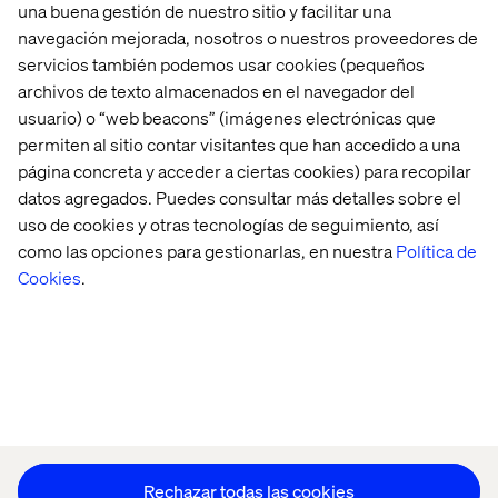
una buena gestión de nuestro sitio y facilitar una
navegación mejorada, nosotros o nuestros proveedores de
servicios también podemos usar cookies (pequeños
archivos de texto almacenados en el navegador del
Home
Acerca de
usuario) o “web beacons” (imágenes electrónicas que
permiten al sitio contar visitantes que han accedido a una
Oficinas
Quiénes somos
página concreta y acceder a ciertas cookies) para recopilar
datos agregados. Puedes consultar más detalles sobre el
uso de cookies y otras tecnologías de seguimiento, así
como las opciones para gestionarlas, en nuestra
Política de
Cookies
.
Aviso de Privacidad
Cookie Statement
Mantente en contacto
Configuración de cookies
Rechazar todas las cookies