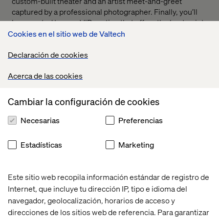
custom-built theater and an artist meet-and-greet
captured by a professional photographer. Finally, you’ll
be escorted to your VIP seating that offers the best point
of view of the show.
Cookies en el sitio web de Valtech
As a show where innovative technology meets
Declaración de cookies
interactive storytelling, KÀ by Cirque du Soleil perfectly
complements Valtech’s aim to bring experience
Acerca de las cookies
innovation to life.
Seats are limited, secure your spot today!
Cambiar la configuración de cookies
By accepting this gift and/or hospitality, the recipient
Necesarias
Preferencias
acknowledges and confirms that its acceptance is in
compliance with the recipient’s internal policies on gifts
Estadísticas
Marketing
and entertainment, as well as any applicable laws or
regulations. The recipient further acknowledges that this
offer is extended solely for legitimate business purposes
Este sitio web recopila información estándar de registro de
and does not create any obligation, expectation, or
Internet, que incluye tu dirección IP, tipo e idioma del
influence on any business decision.
navegador, geolocalización, horarios de acceso y
direcciones de los sitios web de referencia. Para garantizar