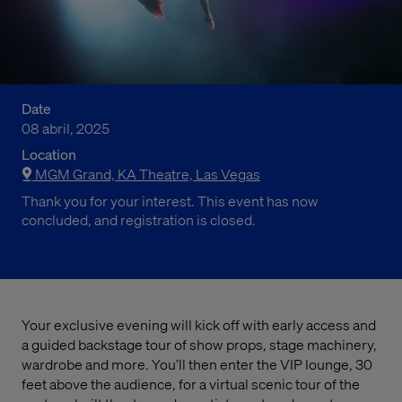
Date
08 abril, 2025
Location
MGM Grand, KA Theatre, Las Vegas
Thank you for your interest. This event has now
concluded, and registration is closed.
Your exclusive evening will kick off with early access and
a guided backstage tour of show props, stage machinery,
wardrobe and more. You’ll then enter the VIP lounge, 30
feet above the audience, for a virtual scenic tour of the