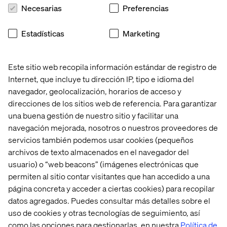
Necesarias
Preferencias
Experiencia Única:
Sumérgete en conocimiento con
Valtech
y VTEX: Una combinación perfecta de
experiencia, innovación y conocimientos. Además,
Estadísticas
Marketing
disfruta
de una exclusiva experiencia de mixología
con cócteles personalizados por un mixólogo
experto.
Este sitio web recopila información estándar de registro de
Internet, que incluye tu dirección IP, tipo e idioma del
¡Regístrate ahora para asegurar tu lugar y no pierdas la
navegador, geolocalización, horarios de acceso y
oportunidad de ser parte de esta experiencia
direcciones de los sitios web de referencia. Para garantizar
transformadora!
una buena gestión de nuestro sitio y facilitar una
Te esperamos en el evento,​
navegación mejorada, nosotros o nuestros proveedores de
servicios también podemos usar cookies (pequeños
Valtech
archivos de texto almacenados en el navegador del
usuario) o “web beacons” (imágenes electrónicas que
permiten al sitio contar visitantes que han accedido a una
página concreta y acceder a ciertas cookies) para recopilar
datos agregados. Puedes consultar más detalles sobre el
uso de cookies y otras tecnologías de seguimiento, así
como las opciones para gestionarlas, en nuestra
Política de