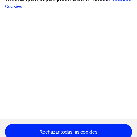
Cookies
.
Home
Acerca de
Oficinas
Quiénes somos
Aviso de Privacidad
Cookie Statement
Mantente en contacto
Configuración de cookies
Rechazar todas las cookies