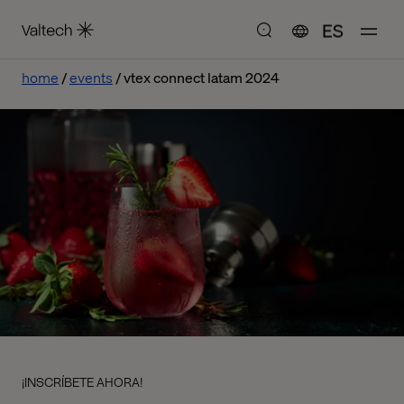
ES
home
events
vtex connect latam 2024
¡INSCRÍBETE AHORA!