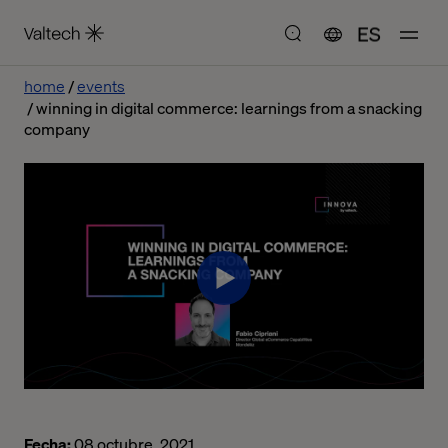
ES
home
events
winning in digital commerce: learnings from a snacking
company
Fecha:
08 octubre, 2021