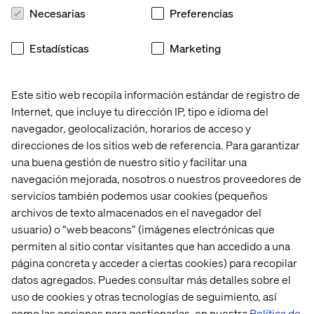
Necesarias
Preferencias
Estadísticas
Marketing
Este sitio web recopila información estándar de registro de
Internet, que incluye tu dirección IP, tipo e idioma del
navegador, geolocalización, horarios de acceso y
direcciones de los sitios web de referencia. Para garantizar
una buena gestión de nuestro sitio y facilitar una
navegación mejorada, nosotros o nuestros proveedores de
Análisis de la Marcha Habilitado por IA y
servicios también podemos usar cookies (pequeños
Visión por Ordenador
archivos de texto almacenados en el navegador del
usuario) o “web beacons” (imágenes electrónicas que
Nos asociamos para crear una solución basada en
permiten al sitio contar visitantes que han accedido a una
visión artificial que permitiera el análisis de la
marcha fuera de los entornos clínicos. El sistema
página concreta y acceder a ciertas cookies) para recopilar
utiliza la IA para generar aproximaciones
datos agregados. Puedes consultar más detalles sobre el
esqueléticas multidimensionales y el aprendizaje
uso de cookies y otras tecnologías de seguimiento, así
automático para refinar la precisión con respecto
como las opciones para gestionarlas, en nuestra
Política de