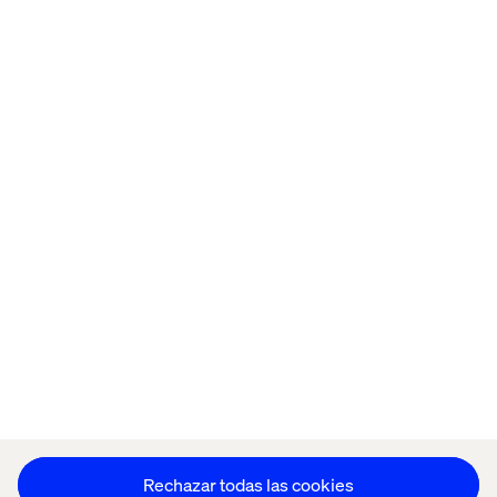
Home
Acerca de
Oficinas
Quiénes somos
Aviso de Privacidad
Cookie Statement
Mantente en contacto
Configuración de cookies
Rechazar todas las cookies