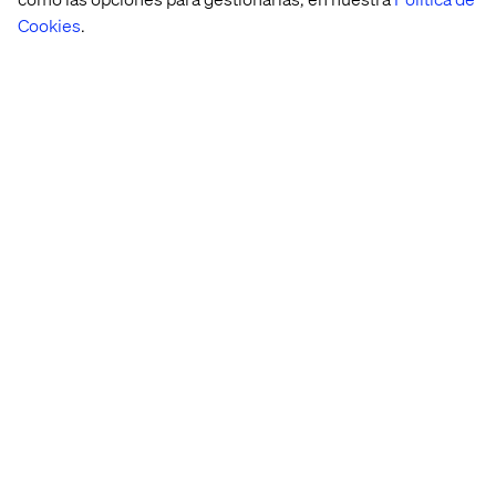
a los datos clínicos.
AutoML
identificó
los
Cookies
.
atributos de mayor rendimiento, lo que mejoró la
precisión más allá de los métodos tradicionales.
Impulsar el Impacto de la Campaña a Través
de Mensajes Centrados en el Médico
Valtech se asoció con una empresa líder en