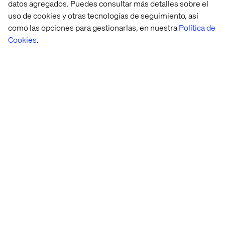
procesa el 90% de la información visualmente, lo que
datos agregados. Puedes consultar más detalles sobre el
realmente me sorprendió porque tenemos otros
uso de cookies y otras tecnologías de seguimiento, así
sentidos. Nuestro sentido del olfato es muy
como las opciones para gestionarlas, en nuestra
Política de
importante. Nuestros procesos bucales son muy
Cookies
.
importantes. Pero creo que esta plataforma de Taobao es
increíble. Hace que QVC, odio decirlo, parezca como si
todavía estuviera en la década de 1950.