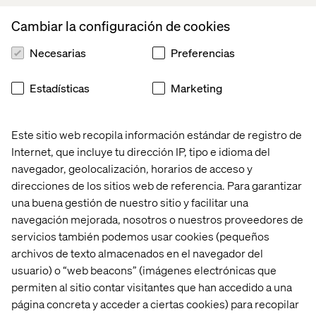
Cambiar la configuración de cookies
Necesarias
Preferencias
Estadísticas
Marketing
Más de medio billón de ciudadanos chinos participan en
streamings y el año pasado, 400 millones de usuarios
vieron sus más de 60,000 programas de compras en vivo
Este sitio web recopila información estándar de registro de
organizados por marcas, tiendas o influencers,
generando $28 mil millones.
Según Taobao de Alibaba
Internet, que incluye tu dirección IP, tipo e idioma del
navegador, geolocalización, horarios de acceso y
David Adelman:
direcciones de los sitios web de referencia. Para garantizar
Creo que lo llaman entertain-mers o algo así como,
una buena gestión de nuestro sitio y facilitar una
"animadores", es un nombre extraño, lo sé. Pero vivimos
navegación mejorada, nosotros o nuestros proveedores de
en un mundo visual. Hemos pasado de la tipografía en los
servicios también podemos usar cookies (pequeños
viejos tiempos, guiones largos a captions para redes
archivos de texto almacenados en el navegador del
sociales que involucran imágenes, videos e imágenes, y
usuario) o “web beacons” (imágenes electrónicas que
esto simplemente está progresando.
permiten al sitio contar visitantes que han accedido a una
Un estudio reciente que vi en el MIT decía que el cerebro
página concreta y acceder a ciertas cookies) para recopilar