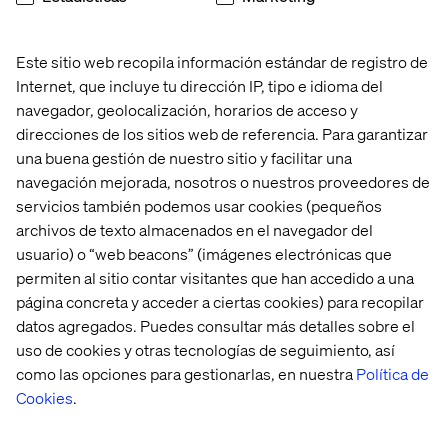
Este sitio web recopila información estándar de registro de
Internet, que incluye tu dirección IP, tipo e idioma del
navegador, geolocalización, horarios de acceso y
About Valtech
direcciones de los sitios web de referencia. Para garantizar
Valtech, the global leader in experience innovation,
una buena gestión de nuestro sitio y facilitar una
exists to unlock a better way to experience the world. By
navegación mejorada, nosotros o nuestros proveedores de
delivering sustainable, human-centric digital solutions
servicios también podemos usar cookies (pequeños
that prepare businesses for the future, we empower
archivos de texto almacenados en el navegador del
brands to leapfrog the competition and surpass best
usuario) o “web beacons” (imágenes electrónicas que
practices. Our 7,000-strong team in 24 countries crafts
permiten al sitio contar visitantes que han accedido a una
intelligent, personalized experiences that blend crafts,
página concreta y acceder a ciertas cookies) para recopilar
categories and cultures. At the intersection of data, AI,
datos agregados. Puedes consultar más detalles sobre el
creativity and technology, we touch lives, grow
uso de cookies y otras tecnologías de seguimiento, así
businesses and unlock value in a digitally accelerated
como las opciones para gestionarlas, en nuestra
Política de
world. Our clients include the world’s leading brands,
Cookies
.
such as L’Oréal, LVMH, Mars, P&G, Volkswagen, Dolby,
Santander and BBC.