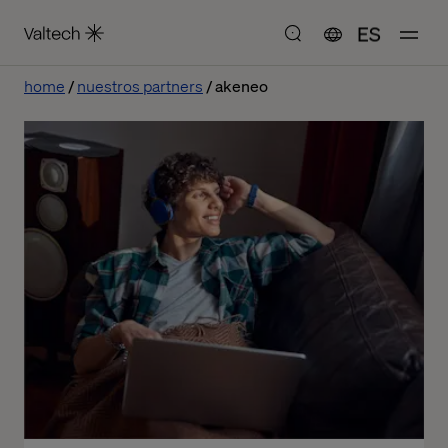
ES
home
nuestros partners
akeneo