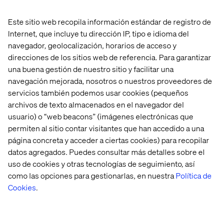
Estamos encantados de asociarnos con Valtech, una
agencia digital líder con un fuerte enfoque en
Este sitio web recopila información estándar de registro de
eCommerce. Esta asociación nos permite aprovechar
Internet, que incluye tu dirección IP, tipo e idioma del
nuestra experiencia en gestión de información de
navegador, geolocalización, horarios de acceso y
productos (PIM) con las profundas capacidades de
direcciones de los sitios web de referencia. Para garantizar
comercio electrónico y transformación digital de
una buena gestión de nuestro sitio y facilitar una
Valtech, ayudando a las empresas a ofrecer
experiencias de cliente fluidas y atractivas en todos los
navegación mejorada, nosotros o nuestros proveedores de
canales. Juntos, estamos comprometidos a capacitar a
servicios también podemos usar cookies (pequeños
nuestros clientes para impulsar la transformación
archivos de texto almacenados en el navegador del
digital, aumentar la eficiencia operativa y lograr un
usuario) o “web beacons” (imágenes electrónicas que
mayor éxito empresarial.
permiten al sitio contar visitantes que han accedido a una
página concreta y acceder a ciertas cookies) para recopilar
datos agregados. Puedes consultar más detalles sobre el
- Tobias Schlotter, vicepresidente de canal, Akeneo
uso de cookies y otras tecnologías de seguimiento, así
como las opciones para gestionarlas, en nuestra
Política de
Cookies
.
Akeneo Insights