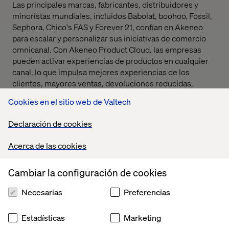
Las principales marcas, fabricantes, distribuidores y
minoristas mundiales, incluidos Babolat, boohoo, Fossil,
Sephora, Chico's FAS y Forever 21, confían en Akeneo
para escalar y personalizar sus iniciativas de comercio
omnicanal. Con Akeneo Product Cloud, las empresas
pueden activar experiencias de productos en cualquier
canal, lo que impulsa mejores experiencias de los
clientes, mayores ventas, devoluciones reducidas,
tiempo de comercialización más rápido y mayor
Cookies en el sitio web de Valtech
productividad del equipo. Para obtener más información,
visite
akeneo.com
.
Declaración de cookies
Acerca de las cookies
Referencia
Cambiar la configuración de cookies
Necesarias
Preferencias
Estadísticas
Marketing