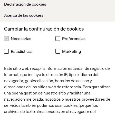
satisfacción del cliente.
Declaración de cookies
Diseño de sitio responsivo y basado en datos para un
Acerca de las cookies
comercio listo para usar que prioriza las API.
Cambiar la configuración de cookies
Opciones de pago móvil con un solo toque para un
proceso de compra fluido del cliente.
Necesarias
Preferencias
Gestión y localización de múltiples sitios en una única
plataforma.
Estadísticas
Marketing
Escalabilidad, seguridad y rendimiento globales para
experiencias de comercio digital sin fronteras.
Este sitio web recopila información estándar de registro de
Internet, que incluye tu dirección IP, tipo e idioma del
El escaparate composable ofrece la flexibilidad
navegador, geolocalización, horarios de acceso y
necesaria para realizar cambios rápidos, lo que
direcciones de los sitios web de referencia. Para garantizar
aumenta las ventas y reduce los costes.
una buena gestión de nuestro sitio y facilitar una
Estos son solo algunos de los beneficios de cambiar a
navegación mejorada, nosotros o nuestros proveedores de
Salesforce B2C Commerce
.
Para obtener más
servicios también podemos usar cookies (pequeños
información sobre cómo hacer la transición, ¡contáctanos
archivos de texto almacenados en el navegador del