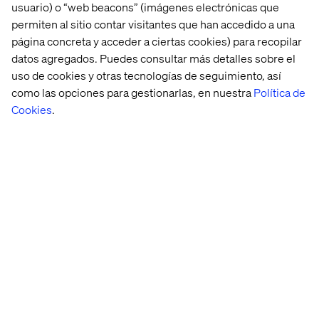
hoy!
usuario) o “web beacons” (imágenes electrónicas que
permiten al sitio contar visitantes que han accedido a una
página concreta y acceder a ciertas cookies) para recopilar
datos agregados. Puedes consultar más detalles sobre el
Los beneficios de asociarse con
uso de cookies y otras tecnologías de seguimiento, así
Valtech
como las opciones para gestionarlas, en nuestra
Política de
Cookies
.
Durante años, Valtech ha estado creando sistemas a
prueba de futuro para algunas de las empresas más
conocidas en diversos sectores, como el lujo, los bienes
de consumo y los viajes y la hostelería. Además, como
socio de Salesforce Summit, tenemos el conocimiento
de la industria para diseñar soluciones B2C que le
permitirán a tu empresa administrar su escaparate en
línea, la gestión de pedidos, el inventario y los datos de
los clientes en un solo lugar.
Cuando trabajees con Valtech en tu
proyecto de
comercio electrónico de Salesforce
, te ayudaremos a