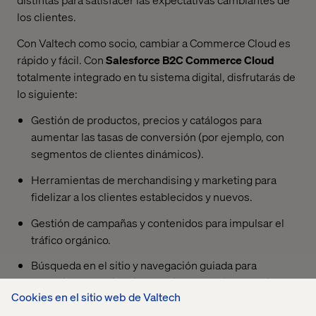
los clientes.
Con Valtech como socio, cambiar a Commerce Cloud es
rápido y fácil. Con
Salesforce B2C Commerce
Cloud
totalmente integrado en tu sistema digital, disfrutarás de
lo siguiente:
Gestión de productos, precios y catálogos para
aumentar las tasas de conversión (por ejemplo, con
segmentos de clientes dinámicos).
Herramientas de merchandising y marketing para
fidelizar a los clientes establecidos y nuevos.
Gestión de campañas y contenidos para impulsar el
tráfico orgánico.
Búsqueda en el sitio y navegación guiada para
garantizar experiencias de cliente omnicanal fluidas.
Cookies en el sitio web de Valtech
Personalización impulsada por IA para maximizar la