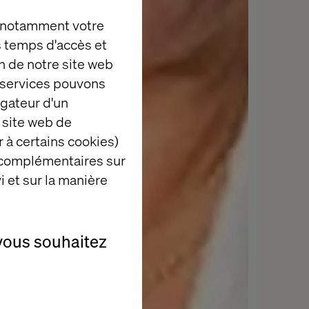
, notamment votre
es temps d'accès et
n de notre site web
e services pouvons
igateur d'un
 site web de
 à certains cookies)
 complémentaires sur
i et sur la manière
vous souhaitez