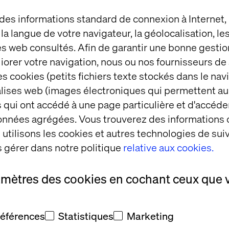
 des informations standard de connexion à Internet
t la langue de votre navigateur, la géolocalisation, l
es web consultés. Afin de garantir une bonne gestio
éliorer votre navigation, nous ou nos fournisseurs d
s cookies (petits fichiers texte stockés dans le nav
balises web (images électroniques qui permettent au
erson
 qui ont accédé à une page particulière et d'accéder
e BIMA
données agrégées. Vous trouverez des informations
utilisons les cookies et autres technologies de suiv
 of the
 gérer dans notre politique
relative aux cookies.
tegory
amètres des cookies en cochant ceux que 
références
Statistiques
Marketing