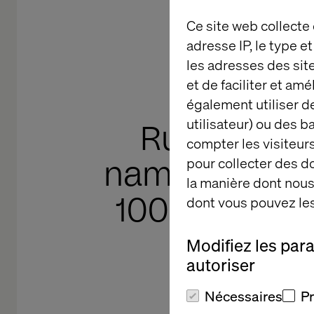
Ce site web collecte
adresse IP, le type e
les adresses des sit
et de faciliter et am
également utiliser de
utilisateur) ou des 
Ruth Wood
compter les visiteurs
named to th
pour collecter des 
la manière dont nous 
100 in Client
dont vous pouvez les
Year ca
Modifiez les par
autoriser
Nécessaires
P