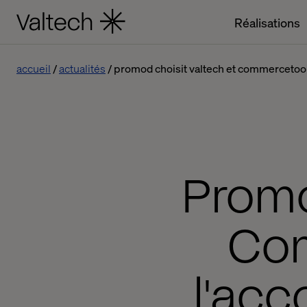
Réalisations
accueil
actualités
promod choisit valtech et commercetoo
Promo
Com
l'ac