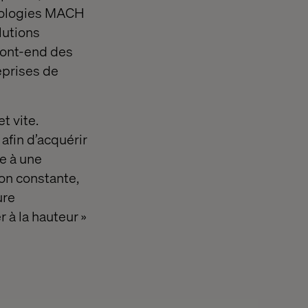
hnologies MACH
lutions
front-end des
eprises de
t vite.
afin d’acquérir
ce à une
on constante,
ure
r à la hauteur »