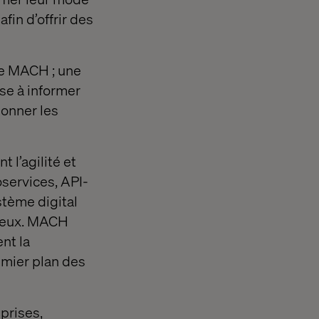
fin d’offrir des
nce MACH ; une
ise à informer
donner les
 l’agilité et
services, API-
stème digital
tieux. MACH
nt la
remier plan des
prises,