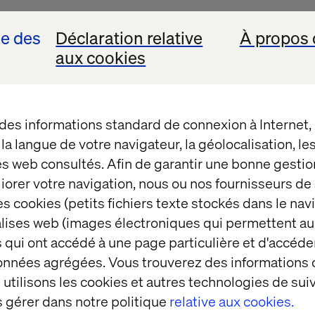
e
Valtech
se des
Déclaration relative
À propos 
aux cookies
ce mondiale s’appuyant sur l’innovation pour condu
lisée dans la transformation d’entreprise. Nous p
 des informations standard de connexion à Internet
les tendances de demain et d’établir une connexion p
t la langue de votre navigateur, la géolocalisation, l
ia leurs touchpoints physiques comme digitaux, en m
es web consultés. Afin de garantir une bonne gestio
se sur le marché et le ROI. Notre société comprend 
éliorer votre navigation, nous ou nos fournisseurs d
thinkers, spécialistes marketing, créatifs et dével
s cookies (petits fichiers texte stockés dans le nav
uis 16 pays différents (États-Unis, Royaume-Uni, Ca
balises web (images électroniques qui permettent au
 Suède, Suisse, Danemark, Brésil, Chine, Inde, Aust
 qui ont accédé à une page particulière et d'accéder
, Ukraine).
données agrégées. Vous trouverez des informations
rte sur la conception d’expériences, la technologie 
utilisons les cookies et autres technologies de suiv
sion consiste à relever les défis de transformation 
 gérer dans notre politique
relative aux cookies.