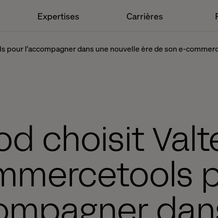
Expertises
Carrières
ls pour l'accompagner dans une nouvelle ère de son e-commer
d choisit Valt
mercetools 
compagner dan