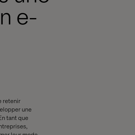
n e-
 retenir
velopper une
En tant que
ntreprises,
ormer leur mode