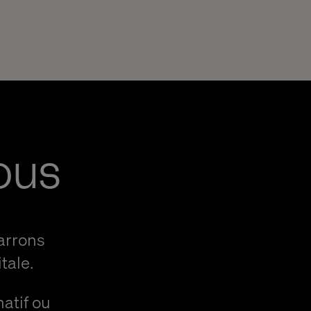
ous
arrons
tale.
natif ou