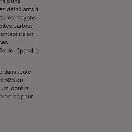
rs d’une
 détaillants à
les les moyens
ntes partout,
entabilité en
rces
in de répondre
e dans toute
 et B2B du
rs, dont la
 commerce pour