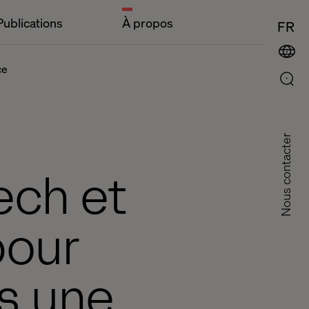
Publications
À propos
FR
ce
Nous contacter
ech et
pour
s une