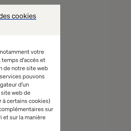
des cookies
ire le
ermettons à nos
, notamment votre
lus directe
es temps d'accès et
aximisant à la
n de notre site web
plus de 3 000
e services pouvons
oppeurs opérant
igateur d'un
nada, France,
 site web de
ralie,
 à certains cookies)
 complémentaires sur
et le
i et sur la manière
d’entreprise de