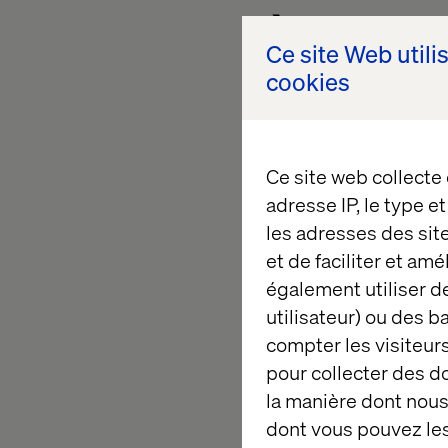
À propos d
Ce site Web utili
cookies
Valtech est une agen
changement et spécia
Ce site web collecte
clients d’anticiper 
adresse IP, le type e
avec leurs clients v
les adresses des sit
fois les temps de mi
et de faciliter et am
innovateurs, design 
également utiliser de
sur 5 continents dep
utilisateur) ou des 
Allemagne, Pays-Bas,
compter les visiteurs
Singapour, Argentine
pour collecter des 
Si notre expertise po
la manière dont nous 
marketing, notre pas
dont vous pouvez les