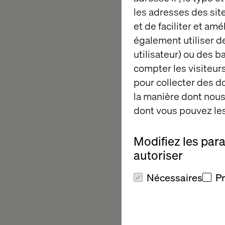
leçons apprises le l
les adresses des sit
façon de privilégier 
et de faciliter et am
tous nos employés ch
également utiliser de
positifs à long term
utilisateur) ou des 
ainsi repousser les l
compter les visiteurs
pour collecter des 
"Nous sommes ravis d
la manière dont nous 
secteur qui doit fair
dont vous pouvez les
à ses connaissances 
créer un changement
Modifiez les par
que cela signifie pou
autoriser
c'est notre priorité 
faire pression pour u
Nécessaires
P
CEO de Valtech.