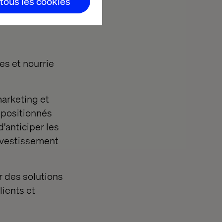
 tous les cookies
es et nourrie
arketing et
 positionnés
'anticiper les
investissement
r des solutions
lients et