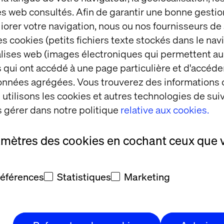
ong de notre route. Nous oserons repousser les limit
es web consultés. Afin de garantir une bonne gestio
l'inclusion et nous continuerons à privilégier et à pr
éliorer votre navigation, nous ou nos fournisseurs d
ez Valtech. Je suis sûre que nous allons créer des
s cookies (petits fichiers texte stockés dans le nav
e dans tous les départements et les bureaux locaux d
balises web (images électroniques qui permettent au
imites du secteur"
précise-t-elle.
 qui ont accédé à une page particulière et d'accéder
données agrégées. Vous trouverez des informations
e voir Sheree rejoindre notre équipe. Nous appart
utilisons les cookies et autres technologies de suiv
e d’immense progrès en matière de diversité et d'inc
 gérer dans notre politique
relative aux cookies.
et son expertise nous faisons un pas dans la bonne 
 à long terme chez Valtech. Nous allons écouter e
amètres des cookies en cochant ceux que 
r les employés de toutes origines, de réussir et de s
numéro un. Nous espérons que cela inspirera d'autres
ne industrie plus juste et plus inclusive
» indique Oli
références
Statistiques
Marketing