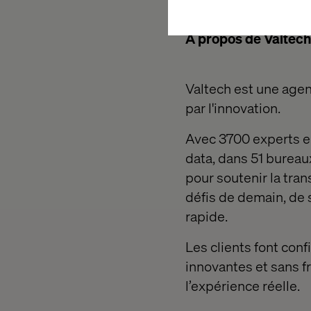
A propos de Valtech
Valtech est une agen
par l'innovation.
Avec 3700 experts e
data, dans 51 burea
pour soutenir la tran
défis de demain, de 
rapide.
Les clients font conf
innovantes et sans fr
l’expérience réelle.