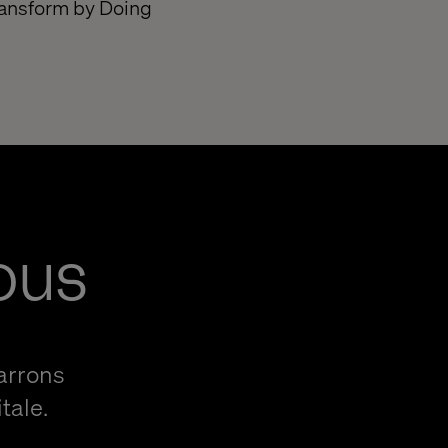
ransform by Doing
ous
arrons
tale.