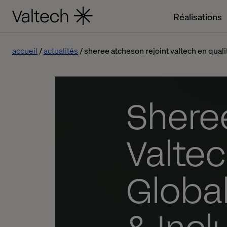
Réalisations
accueil
actualités
sheree atcheson rejoint valtech en qualit
Sheree
Valtec
Global