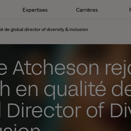
Expertises
Carrières
é de global director of diversity & inclusion
 Atcheson rej
h en qualité d
 Director of Di