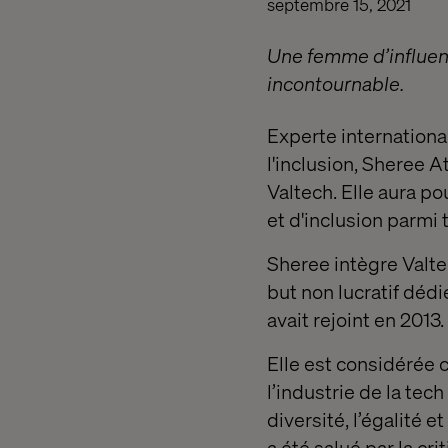
septembre 15, 2021
Une femme d’influenc
incontournable.
Experte internationa
l'inclusion, Sheree 
Valtech. Elle aura p
et d'inclusion parmi
Sheree intègre Valte
but non lucratif déd
avait rejoint en 2013.
Elle est considérée
l’industrie de la tech
diversité, l’égalité et
a été salué par la cr