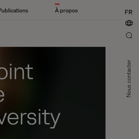
Publications
À propos
FR
oint
Nous contacter
e
versity