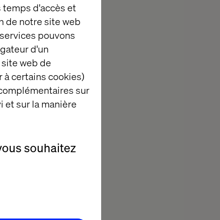
es et nourrie
es temps d'accès et
consulting,
n de notre site web
e des marques
e services pouvons
o ou Toyota.
igateur d'un
 du commerce
 site web de
opérant dans 56
 à certains cookies)
ark, Émirats
 complémentaires sur
s-Bas,
i et sur la manière
vous souhaitez