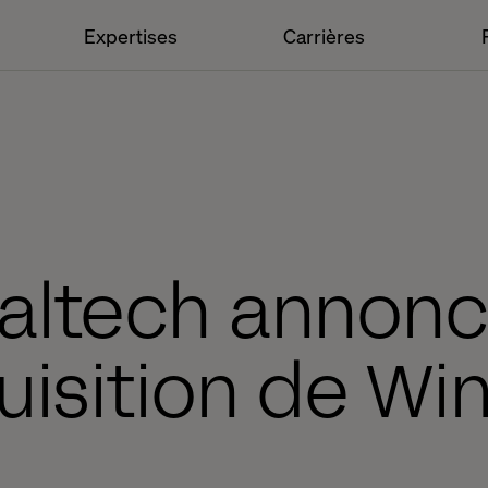
Expertises
Carrières
altech annon
uisition de Wi