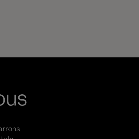
ous
arrons
tale.