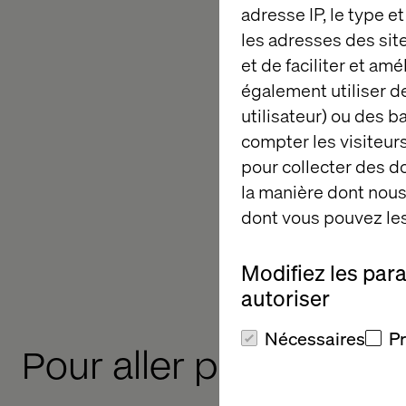
Valtech est une agen
adresse IP, le type e
par l'innovation. Co
les adresses des sit
engineering technol
et de faciliter et am
telles que L’Oréal, 
également utiliser de
Fondée en 1993, Valt
utilisateur) ou des 
les plus importante
compter les visiteurs
bureaux et 19 pays (
pour collecter des 
arabes unis, Etats-U
la manière dont nous 
Portugal, Royaume-Un
dont vous pouvez les
www.valtech.com
https://www.welcom
Modifiez les par
autoriser
Nécessaires
P
Pour aller plus loin