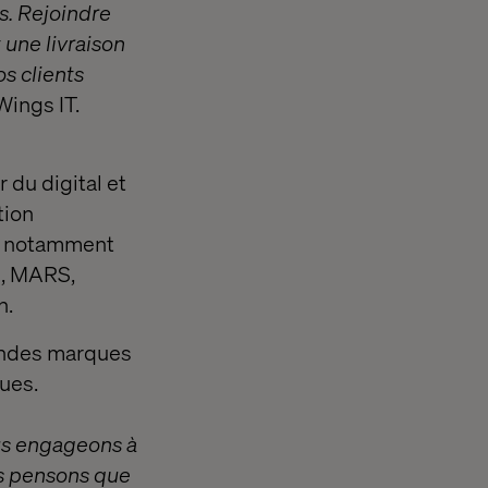
s. Rejoindre
 une livraison
s clients
Wings IT.
du digital et
tion
, notamment
H, MARS,
n.
randes marques
ques.
ous engageons à
us pensons que