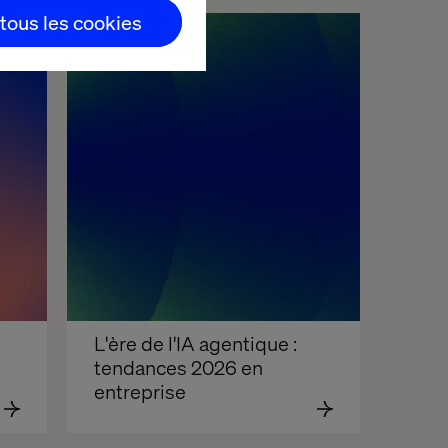
 tous les cookies
Livre blanc
L'ère de l'IA agentique : 
tendances 2026 en 
entreprise