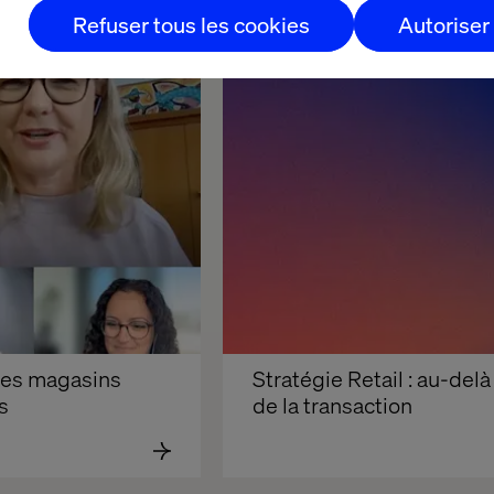
Refuser tous les cookies
Autoriser
Insight
des magasins 
Stratégie Retail : au-delà 
s
de la transaction