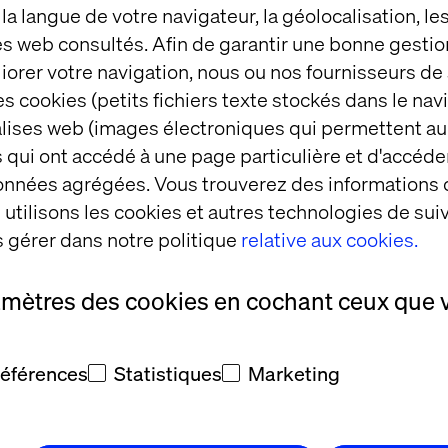
ce digitale axée sur la transformation des entrepris
t la langue de votre navigateur, la géolocalisation, l
mbinant les expertises expérience design, business 
es web consultés. Afin de garantir une bonne gestio
ogique et stratégie marketing, Valtech accompagn
éliorer votre navigation, nous ou nos fournisseurs d
BMW, Pandora, Promod, Dolby, Danone, Levi’s, PepsiC
s cookies (petits fichiers texte stockés dans le nav
ech est aujourd’hui une des agences du digital et
balises web (images électroniques qui permettent au
s dans le monde avec près de 5000 collaborateurs 
 qui ont accédé à une page particulière et d'accéder
Allemagne, Argentine, Brésil, Canada, Chine, Danem
données agrégées. Vous trouverez des informations
nis, France, Inde, Macédoine du Nord, Mexique, Pay
utilisons les cookies et autres technologies de suiv
i, Singapour, Suède, Suisse, Ukraine).
 gérer dans notre politique
relative aux cookies.
etothejungle.com/fr/companies/valtech
amètres des cookies en cochant ceux que 
références
Statistiques
Marketing