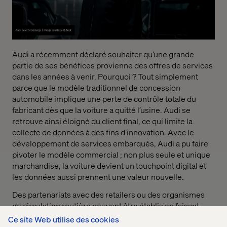
Audi a récemment déclaré souhaiter qu’une grande
partie de ses bénéfices provienne des offres de services
dans les années à venir. Pourquoi ? Tout simplement
parce que le modèle traditionnel de concession
automobile implique une perte de contrôle totale du
fabricant dès que la voiture a quitté l’usine. Audi se
retrouve ainsi éloigné du client final, ce qui limite la
collecte de données à des fins d’innovation. Avec le
développement de services embarqués, Audi a pu faire
pivoter le modèle commercial ; non plus seule et unique
marchandise, la voiture devient un touchpoint digital et
les données aussi prennent une valeur nouvelle.
Des partenariats avec des retailers ou des organismes
de circulation routière peuvent être établis en faisant
payer l’accès aux points de données et aux
Ce site Web utilise des cookies