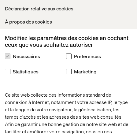
consommateurs. Évidemment, il est ici primordial de
prendre en compte la confidentialité des données, mais
Déclaration relative aux cookies
en se rendant propriétaires de la transaction finale, Audi
accède à de nouvelles sources significatives de revenu
À propos des cookies
tout en offrant au client une expérience globale bien plus
agréable.
Modifiez les paramètres des cookies en cochant
ceux que vous souhaitez autoriser
Nécessaires
Préférences
Statistiques
Marketing
Ce site web collecte des informations standard de
connexion à Internet, notamment votre adresse IP, le type
et la langue de votre navigateur, la géolocalisation, les
temps d'accès et les adresses des sites web consultés.
Associer produits et services permet d’approfondir
Afin de garantir une bonne gestion de notre site web et de
l’interaction entre votre marque et vos consommateurs
faciliter et améliorer votre navigation, nous ou nos
et de vous rendre indispensable à ces derniers.