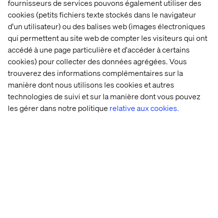
fournisseurs de services pouvons également utiliser des
Développez des produits connectés les uns aux autres
cookies (petits fichiers texte stockés dans le navigateur
afin de plonger vos clients dans un écosystème qui finira
d'un utilisateur) ou des balises web (images électroniques
par devenir pour eux comme une seconde nature. En
qui permettent au site web de compter les visiteurs qui ont
offrant des
expériences connectées
, et en intégrant de
accédé à une page particulière et d'accéder à certains
façon homogène les mondes physique et digital, vous
cookies) pour collecter des données agrégées. Vous
ouvrirez la voie vers une source plus riche encore
trouverez des informations complémentaires sur la
d’insights issus des données client et vers une relation
renforcée avec le client final.
manière dont nous utilisons les cookies et autres
technologies de suivi et sur la manière dont vous pouvez
les gérer dans notre politique
relative aux cookies.
3. Les technologies MACH
(Microservices, API First,
Cloud-native, Headless)
MACH est l’acronyme fréquemment utilisé pour
désigner la combinaison des approches microservices,
API First, Cloud-native et Headless, et fait référence à un
ensemble de principes architecturaux modernes utilisés