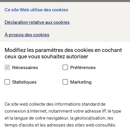
Ce site Web utilise des cookies
L'orchestration des données à
Déclaration relative aux cookies
grande échelle
À propos des cookies
La stratégie de données requise est tout aussi
sophistiquée. Le retailer espagnol
Tendam
a fait passer
Modifiez les paramètres des cookies en cochant
les dépenses annuelles des clients de 27 € (non
ceux que vous souhaitez autoriser
fidélisés) à 188 € (utilisateurs omnicanaux) en
réorganisant les silos de marques en segments clients,
Nécessaires
Préférences
intégrant 26 millions de membres fidélité à travers plus
de 240 marques.
Statistiques
Marketing
Mars Snacking, s'appuyant sur 134 ans d'expertise en
merchandising de caisse, applique désormais la
psychologie de l'achat impulsif pour créer des zones de
Ce site web collecte des informations standard de
transaction "
TikTokifiées
" pour le commerce digital.
connexion à Internet, notamment votre adresse IP, le type
Les entreprises de biens de consommation font face à
et la langue de votre navigateur, la géolocalisation, les
des défis similaires. Diageo rapporte que les canaux
temps d'accès et les adresses des sites web consultés.
digitaux influencent 48 % des ventes totales bien qu'ils