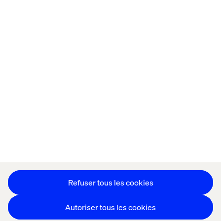
Accueil
Qui sommes-nous
Nos bureaux
Collaborateurs
Déclaration sur les cookies
Déclaration de confidentialité
Mentions légales
Suivez nos actualités
Paramétrer les cookies
Refuser tous les cookies
Autoriser tous les cookies