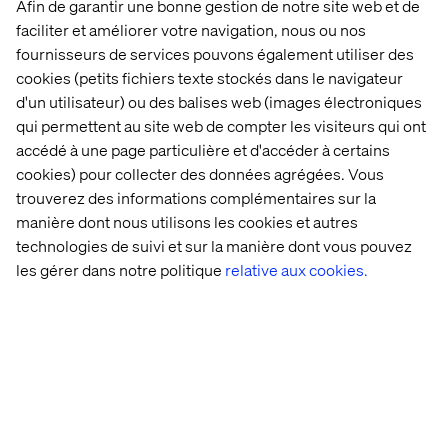
Afin de garantir une bonne gestion de notre site web et de
ne représentent que 5 % des ventes directes en raison
faciliter et améliorer votre navigation, nous ou nos
des restrictions réglementaires. Cela a forcé le géant des
fournisseurs de services pouvons également utiliser des
spiritueux à développer une modélisation sophistiquée
cookies (petits fichiers texte stockés dans le navigateur
d'attribution mesurant l'influence plutôt que les
d'un utilisateur) ou des balises web (images électroniques
transactions - de plus en plus pertinent alors que les
qui permettent au site web de compter les visiteurs qui ont
agents IA commencent à effectuer des achats
autonomes
accédé à une page particulière et d'accéder à certains
cookies) pour collecter des données agrégées. Vous
trouverez des informations complémentaires sur la
manière dont nous utilisons les cookies et autres
Le dividende de
technologies de suivi et sur la manière dont vous pouvez
l'orchestration
les gérer dans notre politique
relative aux cookies.
Les premiers résultats suggèrent que cette approche
fonctionne :
Tendam
a réalisé 75 % des ventes auprès des
membres fidélité tout en se développant sur plusieurs
marchés.
Rituals
a ouvert un nouveau magasin par jour tout en