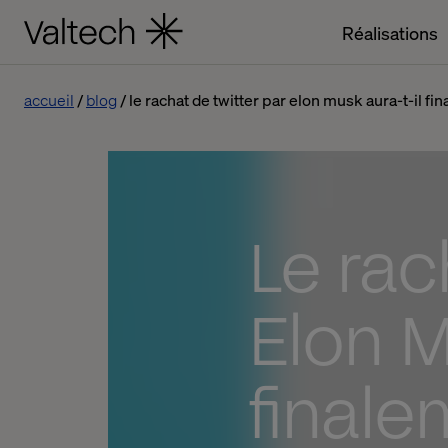
Réalisations
accueil
blog
le rachat de twitter par elon musk aura-t-il fin
Le rac
Elon M
finale