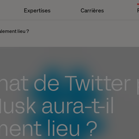
Expertises
Carrières
alement lieu ?
hat de Twitter
usk aura-t-il
ment lieu ?