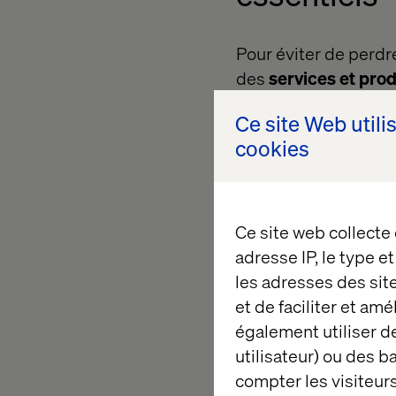
Pour éviter de perdr
des
services et prod
entreprise numérique
Ce site Web utili
ce qui la distinguen
cookies
de volatilité.
La première étape c
comprendre les per
Ce site web collecte
par une grande marqu
adresse IP, le type e
En recueillant des in
les adresses des sit
visites du site web e
et de faciliter et am
personnalisation gr
également utiliser de
compréhension plus 
utilisateur) ou des 
proposer des publici
compter les visiteurs
s'appuyant sur des 