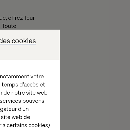
e, offrez-leur
. Toute
oncentrant sur
des cookies
els en période
ntes et mieux
oche adoptée
, notamment votre
ons travaillé.
es temps d'accès et
artir des
n de notre site web
 des fins de
e services pouvons
ppé une
igateur d'un
peut désormais
 site web de
sonnalisées en
 à certains cookies)