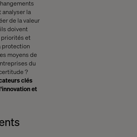
ce changements
 analyser la
éer de la valeur
ils doivent
priorités et
a protection
 des moyens de
entreprises du
certitude ?
icateurs clés
'innovation et
ients