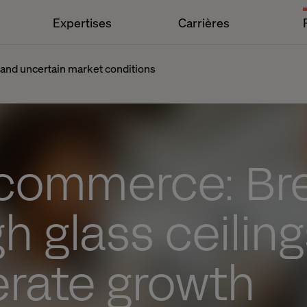
Expertises
Carrières
 and uncertain market conditions
commerce: Br
h glass ceiling
erate growth