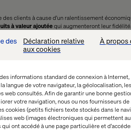
e des clients à cause d'un ralentissement économiqu
uits à valeur ajoutée
qui augmenteront leur fidélité
 peut y parvenir en écoutant ses clients et en se c
se des
Déclaration relative
À propos 
t de la concurrence. Ces deux éléments sont essenti
aux cookies
onsiste à
réévaluer les
segmentations client exista
sonnes que vous servez.
C'est typiquement l'appr
 des informations standard de connexion à Internet
e de luxe et d'horlogerie mondiale avec qui nous av
t la langue de votre navigateur, la géolocalisation, l
formations sur les principaux groupes de clients à p
es web consultés. Afin de garantir une bonne gestio
t des enquêtes, ainsi qu'en identifiant les groupes à
éliorer votre navigation, nous ou nos fournisseurs d
âce aux données anonymes, cette marque a dévelo
s cookies (petits fichiers texte stockés dans le nav
approfondie de ses clients. En conséquence, elle 
balises web (images électroniques qui permettent au
tés plus ciblées et créer des expériences plus per
 qui ont accédé à une page particulière et d'accéder
informations anonymes
.