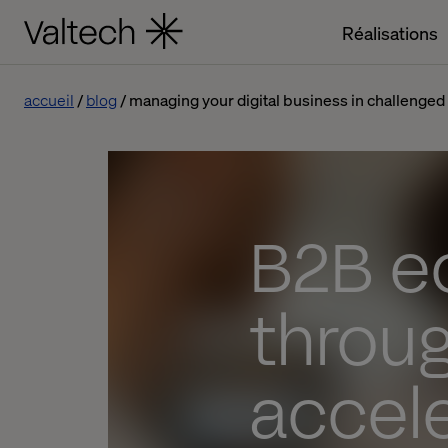
Réalisations
accueil
blog
managing your digital business in challenged
B2B e
throug
accel