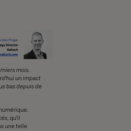
rsten Pingel
egy Director
Valtech
valtech.com
rniers mois.
urd'hui un impact
lus bas depuis de
 numérique.
és, qu'il
s une telle