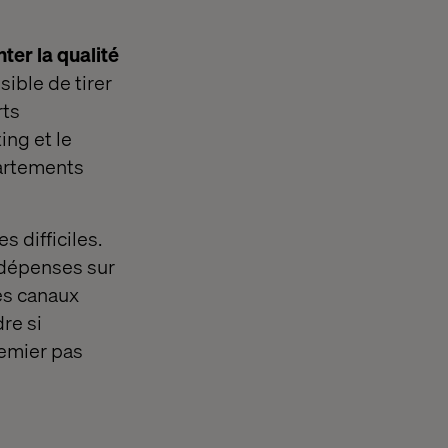
er la qualité
sible de tirer
rts
ng et le
partements
 difficiles.
s dépenses sur
les canaux
re si
remier pas