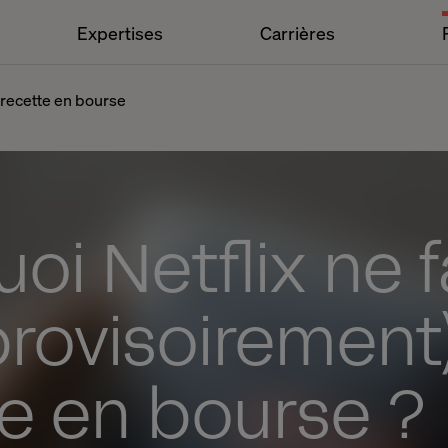
Expertises
Carrières
) recette en bourse
oi Netflix ne f
provisoirement
e en bourse ?