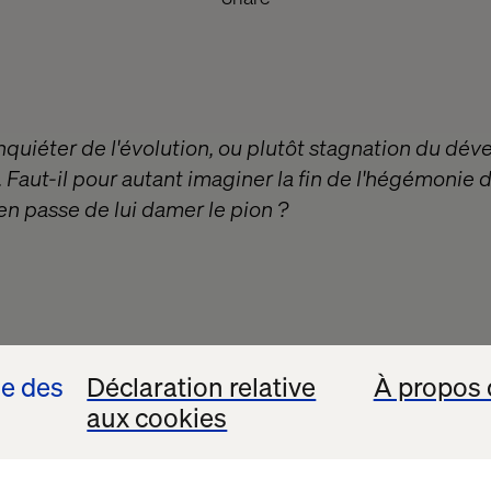
nquiéter de l'évolution, ou plutôt stagnation du dé
Faut-il pour autant imaginer la fin de l'hégémonie d
en passe de lui damer le pion ?
se des
Déclaration relative
À propos 
aux cookies