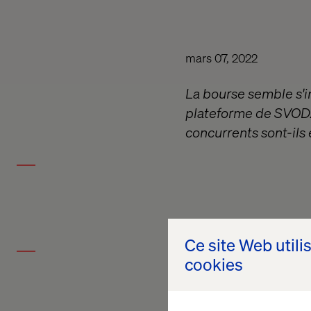
mars 07, 2022
La bourse semble s'i
plateforme de SVOD. 
concurrents sont-ils 
Ce site Web utili
cookies