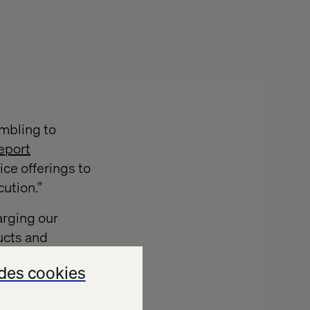
mbling to
eport
ce offerings to
ution.”
arging our
ucts and
n
and
L’Oréal
.
des cookies
ing strategy
r report