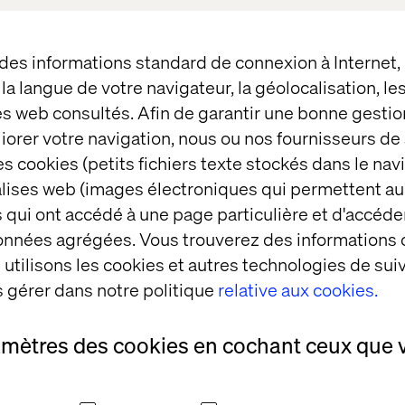
se
here
.
n how we can take your business to the next level 
 des informations standard de connexion à Internet
ct us now
or
download the Valtech Mag Connected 
t la langue de votre navigateur, la géolocalisation, l
o transform your business.
es web consultés. Afin de garantir une bonne gestio
éliorer votre navigation, nous ou nos fournisseurs d
s cookies (petits fichiers texte stockés dans le nav
balises web (images électroniques qui permettent au
tages
 qui ont accédé à une page particulière et d'accéder
données agrégées. Vous trouverez des informations
utilisons les cookies et autres technologies de suiv
Livre blanc
 gérer dans notre politique
relative aux cookies.
amètres des cookies en cochant ceux que 