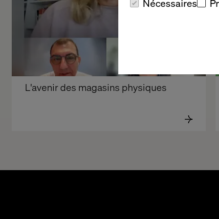
Nécessaires
P
L'avenir des magasins physiques