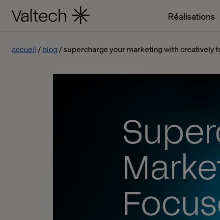
Réalisations
accueil
blog
supercharge your marketing with creatively f
Super
Market
Focuse