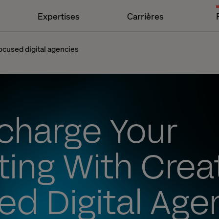
Expertises
Carrières
ocused digital agencies
charge Your
ing With Creat
d Digital Age