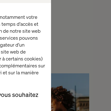
with Connected
, notamment votre
Experiences
for
es temps d'accès et
n de notre site web
e services pouvons
igateur d'un
 site web de
 à certains cookies)
 complémentaires sur
i et sur la manière
Case
vous souhaitez