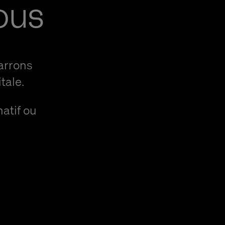
ous
arrons
tale.
natif ou