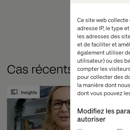
available for purcha
Want to know more o
Ce site web collecte
Experiences?
Conta
adresse IP, le type e
inspiration on how t
les adresses des sit
et de faciliter et am
également utiliser de
utilisateur) ou des 
Cas récents & décryp
compter les visiteurs
pour collecter des 
la manière dont nous 
Insights
dont vous pouvez les
Modifiez les par
autoriser