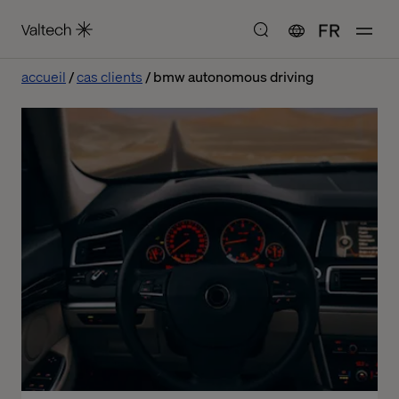
FR
accueil
cas clients
bmw autonomous driving