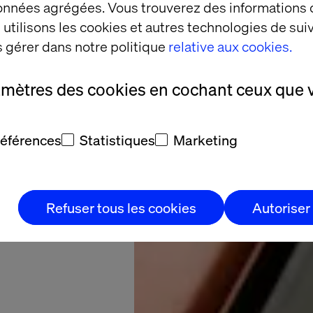
 train
données agrégées. Vous trouverez des informations
 first
utilisons les cookies et autres technologies de suiv
 gérer dans notre politique
relative aux cookies.
amètres des cookies en cochant ceux que 
 a game-changer
r LNER's website
références
Statistiques
Marketing
Refuser tous les cookies
Autoriser