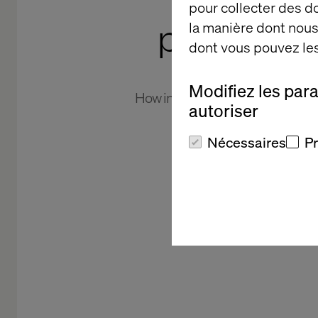
Putting
pour collecter des 
passengers
la manière dont nous 
dont vous pouvez les
Modifiez les par
How integrating Optimizely was
autoriser
fo
Nécessaires
P