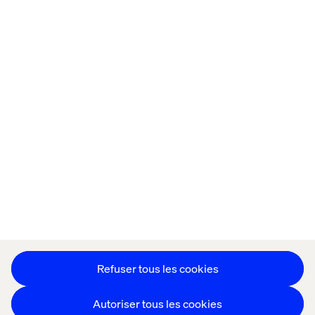
Accueil
Qui sommes-nous
Nos bureaux
Collaborateurs
Déclaration sur les cookies
Déclaration de confidentialité
Mentions légales
Suivez nos actualités
Paramétrer les cookies
Refuser tous les cookies
Autoriser tous les cookies