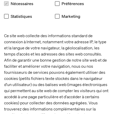
Case
Insight
Whitepaper
Nécessaires
Préférences
Statistiques
Marketing
Ce site web collecte des informations standard de
connexion à Internet, notamment votre adresse IP, le type
et la langue de votre navigateur, la géolocalisation, les
temps d'accès et les adresses des sites web consultés.
Afin de garantir une bonne gestion de notre site web et de
faciliter et améliorer votre navigation, nous ou nos
fournisseurs de services pouvons également utiliser des
cookies (petits fichiers texte stockés dans le navigateur
Iconic 
Behind 
MACH for 
American 
the build: 
Everyone
d'un utilisateur) ou des balises web (images électroniques
clothing 
Valtech 
qui permettent au site web de compter les visiteurs qui ont
brand
Concierge
accédé à une page particulière et d'accéder à certains
cookies) pour collecter des données agrégées. Vous
trouverez des informations complémentaires sur la