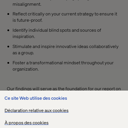
misalignment.
Reflect critically on your current strategy to ensure it
is future-proof.
Identify individual blind spots and sources of
inspiration.
Stimulate and inspire innovative ideas collaboratively
as a group.
Foster a transformational mindset throughout your
organization.
Our findings will serve as the foundation for our report on
Commercial Excellence in 2030
, which will be released
Ce site Web utilise des cookies
at the end of Q2 2025. This report will be an essential
industry benchmark for leaders like you.
Déclaration relative aux cookies
We invite you to join us in shaping the future!
À propos des cookies
Participate in the survey and share your expertise to