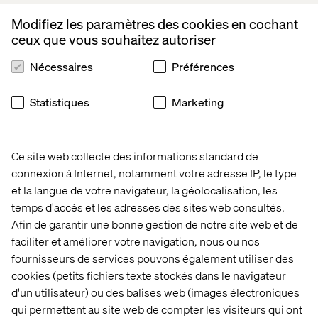
contribute to this collaborative effort. Your responses will
Modifiez les paramètres des cookies en cochant
be kept confidential. We look forward to learning from
ceux que vous souhaitez autoriser
you.
Nécessaires
Préférences
Statistiques
Marketing
Start the survey
Ce site web collecte des informations standard de
Questions? Reach out to the
connexion à Internet, notamment votre adresse IP, le type
et la langue de votre navigateur, la géolocalisation, les
survey’s author below
temps d'accès et les adresses des sites web consultés.
Afin de garantir une bonne gestion de notre site web et de
faciliter et améliorer votre navigation, nous ou nos
fournisseurs de services pouvons également utiliser des
cookies (petits fichiers texte stockés dans le navigateur
d'un utilisateur) ou des balises web (images électroniques
qui permettent au site web de compter les visiteurs qui ont