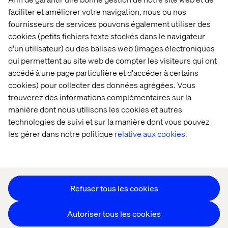
Accueil
Qui sommes-nous
faciliter et améliorer votre navigation, nous ou nos
fournisseurs de services pouvons également utiliser des
Nos bureaux
Collaborateurs
cookies (petits fichiers texte stockés dans le navigateur
d'un utilisateur) ou des balises web (images électroniques
qui permettent au site web de compter les visiteurs qui ont
accédé à une page particulière et d'accéder à certains
cookies) pour collecter des données agrégées. Vous
trouverez des informations complémentaires sur la
manière dont nous utilisons les cookies et autres
Déclaration sur les cookies
technologies de suivi et sur la manière dont vous pouvez
Déclaration de confidentialité
les gérer dans notre politique
relative aux cookies.
Mentions légales
Suivez nos actualités
Paramétrer les cookies
Refuser tous les cookies
Autoriser tous les cookies