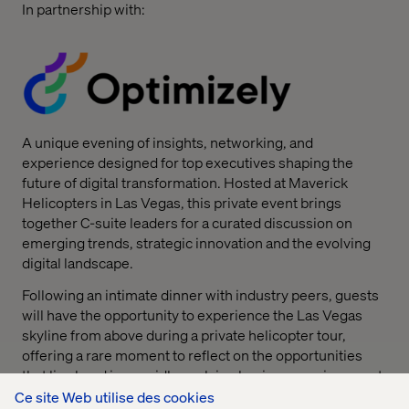
In partnership with:
A unique evening of insights, networking, and
experience designed for top executives shaping the
future of digital transformation.
Hosted at Maverick
Helicopters in Las Vegas, this private event brings
together C-suite leaders for a curated discussion on
emerging trends, strategic innovation and the evolving
digital landscape.
Following an intimate dinner with industry peers, guests
will have the opportunity to experience the Las Vegas
skyline from above during a private helicopter tour,
offering a rare moment to reflect on the opportunities
that lie ahead in a rapidly evolving business environment.
Ce site Web utilise des cookies