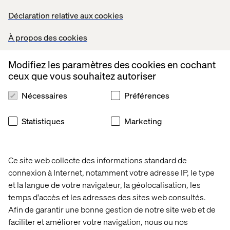
Déclaration relative aux cookies
What to expect
À propos des cookies
Cocktail reception in the Maverick private event space
An exclusive dining experience with fellow C-suite
Modifiez les paramètres des cookies en cochant
executives
ceux que vous souhaitez autoriser
Curated discussions on innovation and digital
Nécessaires
Préférences
transformation
Statistiques
Marketing
An opportunity to connect with industry leaders in a
private setting
A helicopter tour over the Las Vegas skyline (optional)
Ce site web collecte des informations standard de
Transportation to and from the event will be provided
connexion à Internet, notamment votre adresse IP, le type
et la langue de votre navigateur, la géolocalisation, les
Guests may select either
dinner + helicopter
temps d'accès et les adresses des sites web consultés.
tour
or
dinner only
when registering. Please indicate
your
preferred pick-up location
and we will include
Afin de garantir une bonne gestion de notre site web et de
further details upon confirmation.
faciliter et améliorer votre navigation, nous ou nos