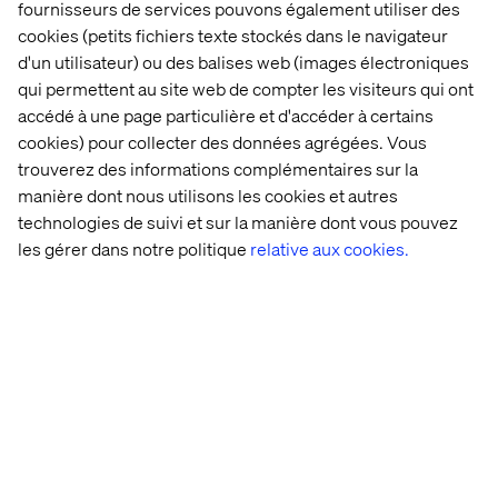
fournisseurs de services pouvons également utiliser des
cookies (petits fichiers texte stockés dans le navigateur
By accepting this gift and/or hospitality, the recipient
d'un utilisateur) ou des balises web (images électroniques
acknowledges and confirms that its acceptance is in
qui permettent au site web de compter les visiteurs qui ont
compliance with the recipient’s internal policies on gifts
accédé à une page particulière et d'accéder à certains
and entertainment, as well as any applicable laws or
cookies) pour collecter des données agrégées. Vous
regulations. The recipient further acknowledges that this
trouverez des informations complémentaires sur la
offer is extended solely for legitimate business purposes
manière dont nous utilisons les cookies et autres
and does not create any obligation, expectation, or
technologies de suivi et sur la manière dont vous pouvez
influence on any business decision.
les gérer dans notre politique
relative aux cookies.
Accueil
Qui sommes-nous
Nos bureaux
Collaborateurs