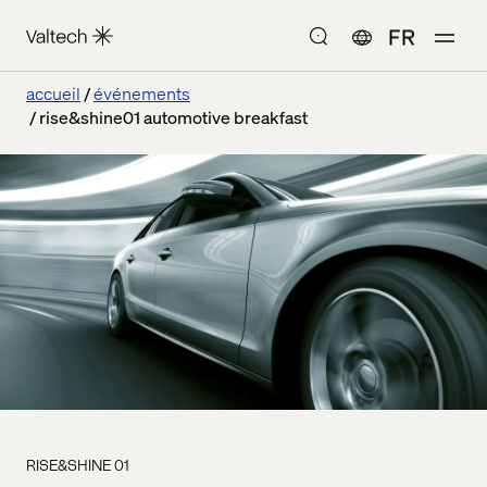
FR
accueil
événements
rise&shine01 automotive breakfast
RISE&SHINE 01