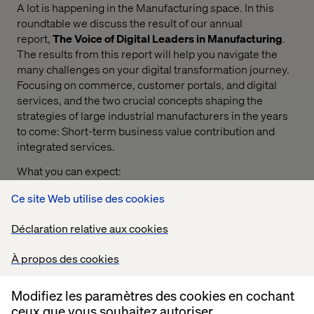
A lot is happening in the Manufacturing space.
In this
roundtable we discuss the result of our annual
report,
The Voice of Digital Leaders in Manufacturing
.
The results from this report will help you navigate the
many challenges on your digital transformation journey.
Focusing on commerce, customer portals, and digital
services, and the two crucial concepts shaping the
strategies of large industrial manufacturers in the years
to come: Short-term business value contribution and
integrated services.
What you can expect:
Peer Advice: Hear firsthand advice from digital
Ce site Web utilise des cookies
leaders in the B2B sector as they share their
experiences and offer valuable guidance to those
Déclaration relative aux cookies
undergoing digital transformation.
À propos des cookies
Building Resilience: Explore how digital solutions
empower manufacturers to build resilience in the face
Modifiez les paramètres des cookies en cochant
of challenging market conditions.
ceux que vous souhaitez autoriser