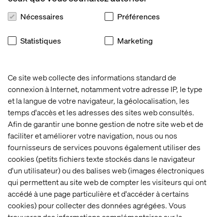
The Power of Organizational Change: Learn why
organizational change is a pivotal factor in
Nécessaires
Préférences
successfully implementing digital transformation
initiatives.
Statistiques
Marketing
The Rising Trend: Uncover the reasons behind the
growing popularity of the Composable/Headless IT
approach and its potential to revolutionize
Ce site web collecte des informations standard de
manufacturing processes.
connexion à Internet, notamment votre adresse IP, le type
et la langue de votre navigateur, la géolocalisation, les
Join us for this exclusive in-person event, where you will
temps d'accès et les adresses des sites web consultés.
have the opportunity to engage with industry experts,
Afin de garantir une bonne gestion de notre site web et de
thought leaders, and like-minded professionals in a face-
to-face setting.
faciliter et améliorer votre navigation, nous ou nos
fournisseurs de services pouvons également utiliser des
Reserve Your Spot Now!
cookies (petits fichiers texte stockés dans le navigateur
d'un utilisateur) ou des balises web (images électroniques
qui permettent au site web de compter les visiteurs qui ont
accédé à une page particulière et d'accéder à certains
cookies) pour collecter des données agrégées. Vous
trouverez des informations complémentaires sur la