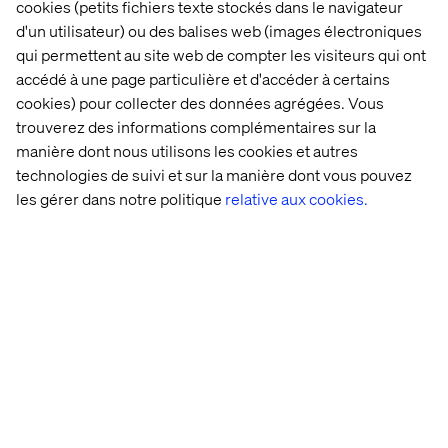
cookies (petits fichiers texte stockés dans le navigateur
d'un utilisateur) ou des balises web (images électroniques
qui permettent au site web de compter les visiteurs qui ont
accédé à une page particulière et d'accéder à certains
cookies) pour collecter des données agrégées. Vous
trouverez des informations complémentaires sur la
D
avantage de temps consacré
manière dont nous utilisons les cookies et autres
à la création
technologies de suivi et sur la manière dont vous pouvez
les gérer dans notre politique
relative aux cookies.
Libérez vos équipes des tâches de production
répétitives afin qu’elles puissent se concentrer sur
l’innovation, la stratégie et les récits à forte valeur
ajoutée. Faites évoluer votre studio d’un rôle d’exécution
vers un rôle de leadership créatif.