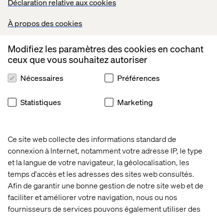
Déclaration relative aux cookies
À propos des cookies
Modifiez les paramètres des cookies en cochant
ceux que vous souhaitez autoriser
Une meilleure maîtrise des
Nécessaires
Préférences
coûts
Statistiques
Marketing
Réduisez vos coûts de production de 66 à 90 % et
diminuez votre dépendance aux prestataires externes de
20 à 40 %, tout en maintenant un niveau de qualité
Ce site web collecte des informations standard de
cohérent et conforme à votre marque.
connexion à Internet, notamment votre adresse IP, le type
et la langue de votre navigateur, la géolocalisation, les
temps d'accès et les adresses des sites web consultés.
Afin de garantir une bonne gestion de notre site web et de
faciliter et améliorer votre navigation, nous ou nos
fournisseurs de services pouvons également utiliser des