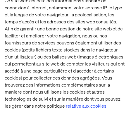
Ce site web collecte des informations standard de
connexion à Internet, notamment votre adresse IP, le type
*Ce document est rédigé en anglais.
et la langue de votre navigateur, la géolocalisation, les
temps d'accès et les adresses des sites web consultés.
Afin de garantir une bonne gestion de notre site web et de
faciliter et améliorer votre navigation, nous ou nos
fournisseurs de services pouvons également utiliser des
cookies (petits fichiers texte stockés dans le navigateur
Accueil
Qui sommes-nous
d'un utilisateur) ou des balises web (images électroniques
qui permettent au site web de compter les visiteurs qui ont
Nos bureaux
Collaborateurs
accédé à une page particulière et d'accéder à certains
cookies) pour collecter des données agrégées. Vous
trouverez des informations complémentaires sur la
manière dont nous utilisons les cookies et autres
technologies de suivi et sur la manière dont vous pouvez
les gérer dans notre politique
relative aux cookies.
Déclaration sur les cookies
Déclaration de confidentialité