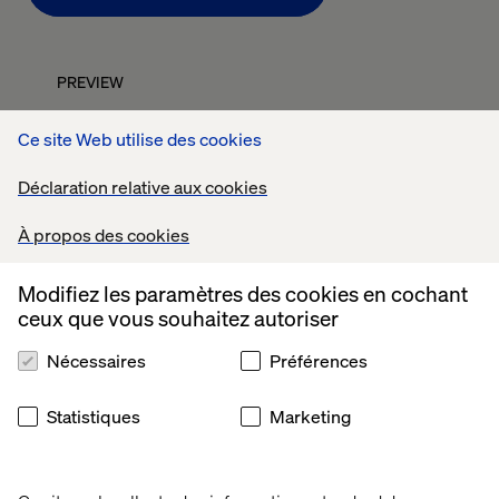
PREVIEW
Ce site Web utilise des cookies
Déclaration relative aux cookies
À propos des cookies
Modifiez les paramètres des cookies en cochant
ceux que vous souhaitez autoriser
Nécessaires
Préférences
Dans cette optique, nous avons exploré la manière dont
l'IA peut avoir un impact et apporter une valeur ajoutée
Statistiques
Marketing
aux processus de marketing et de création. Pour en
apprendre davantage, téléchargez le document ci-joint
et découvrez les enseignements tirés d'un de nos
événements.*