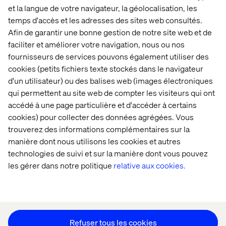
et la langue de votre navigateur, la géolocalisation, les
temps d'accès et les adresses des sites web consultés.
Afin de garantir une bonne gestion de notre site web et de
Accueil
Qui sommes-nous
faciliter et améliorer votre navigation, nous ou nos
fournisseurs de services pouvons également utiliser des
Nos bureaux
Collaborateurs
cookies (petits fichiers texte stockés dans le navigateur
d'un utilisateur) ou des balises web (images électroniques
qui permettent au site web de compter les visiteurs qui ont
accédé à une page particulière et d'accéder à certains
cookies) pour collecter des données agrégées. Vous
trouverez des informations complémentaires sur la
manière dont nous utilisons les cookies et autres
Déclaration sur les cookies
technologies de suivi et sur la manière dont vous pouvez
Déclaration de confidentialité
les gérer dans notre politique
relative aux cookies.
Mentions légales
Suivez nos actualités
Paramétrer les cookies
Refuser tous les cookies