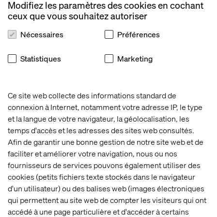
Modifiez les paramètres des cookies en cochant
conçoivent des parcours plus humains. Ce livre blanc
ceux que vous souhaitez autoriser
montre comment ces enseignements s’appliquent à
d’autres secteurs, comme la mobilité, l’assurance,
Nécessaires
Préférences
l’hôtellerie et le retail.
Statistiques
Marketing
Accéder au livre blanc
Ce site web collecte des informations standard de
connexion à Internet, notamment votre adresse IP, le type
APERÇU
et la langue de votre navigateur, la géolocalisation, les
temps d'accès et les adresses des sites web consultés.
Afin de garantir une bonne gestion de notre site web et de
faciliter et améliorer votre navigation, nous ou nos
fournisseurs de services pouvons également utiliser des
cookies (petits fichiers texte stockés dans le navigateur
d'un utilisateur) ou des balises web (images électroniques
qui permettent au site web de compter les visiteurs qui ont
accédé à une page particulière et d'accéder à certains