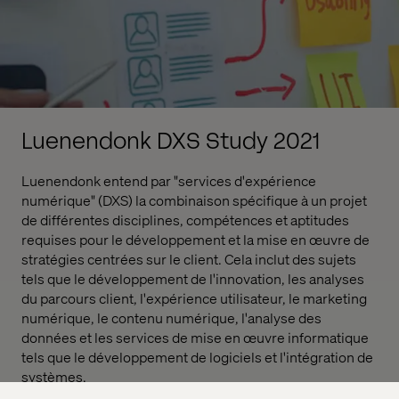
Luenendonk DXS Study 2021
Luenendonk entend par "services d'expérience
numérique" (DXS) la combinaison spécifique à un projet
de différentes disciplines, compétences et aptitudes
requises pour le développement et la mise en œuvre de
stratégies centrées sur le client. Cela inclut des sujets
tels que le développement de l'innovation, les analyses
du parcours client, l'expérience utilisateur, le marketing
numérique, le contenu numérique, l'analyse des
données et les services de mise en œuvre informatique
tels que le développement de logiciels et l'intégration de
systèmes.