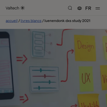
FR
accueil
livres blancs
luenendonk dxs study 2021