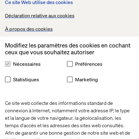
Ce site Web utilise des cookies
90
80
Pages
Minutes
Déclaration relative aux cookies
Télécharger maintenant
À propos des cookies
Modifiez les paramètres des cookies en cochant
ceux que vous souhaitez autoriser
Si vous êtes intéressé par l’étude Lunendonk DXS (2020)
de l’année précédente, veuillez cliquer sur ce lien:*
Nécessaires
Préférences
https://www.valtech.com/whitepapers/luenendonk-dxs-
study-2020/
Statistiques
Marketing
*Ce document est rédigé en anglais.
Ce site web collecte des informations standard de
connexion à Internet, notamment votre adresse IP, le type
et la langue de votre navigateur, la géolocalisation, les
temps d'accès et les adresses des sites web consultés.
Afin de garantir une bonne gestion de notre site web et de
Accueil
Qui sommes-nous