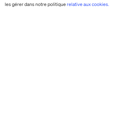
les gérer dans notre politique
relative aux cookies.
Émilie Robert
Global Vertical Retail Lead & Global Client
Executive
Télécharger le rapport
Accueil
Qui sommes-nous
Nos bureaux
Collaborateurs