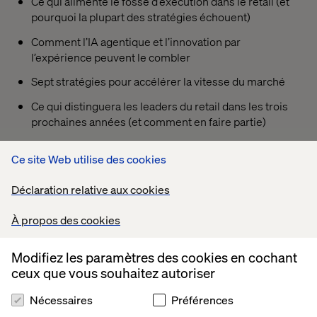
Ce qui alimente le fossé d’exécution dans le retail (et
pourquoi la plupart des stratégies échouent)
Comment l’IA agentique et l’innovation par
l’expérience peuvent le combler
Sept stratégies pour accélérer la vitesse du marché
Ce qui distinguera les leaders du retail dans les trois
prochaines années (et comment en faire partie)
Ce site Web utilise des cookies
PREVIEW
Déclaration relative aux cookies
À propos des cookies
Modifiez les paramètres des cookies en cochant
ceux que vous souhaitez autoriser
Nécessaires
Préférences