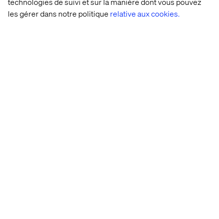
technologies de suivi et sur la manière dont vous pouvez
les gérer dans notre politique
relative aux cookies.
Améliorez la stratégie marketing de votre marque de
luxe grâce aux conseils des leaders du secteur. Offrez
des expériences personnalisées qui non seulement
répondent aux attentes de vos clients, mais les
surpassent : téléchargez notre livre blanc dès aujourd'hui
et révolutionnez votre approche du marketing.
Télécharger maintenant
Accueil
Qui sommes-nous