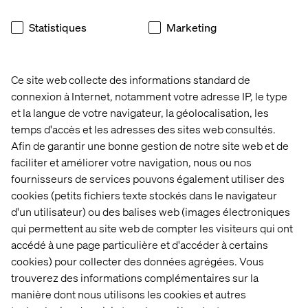
Suivi en temps réel
: Assure une diffusion rapide du
contenu et une gestion précise du budget.
Statistiques
Marketing
Ces stratégies sont essentielles pour réussir à
personnaliser les opérations marketing dans le secteur
du luxe, ce qui permet aux marques de créer des liens
Ce site web collecte des informations standard de
plus profonds avec leurs clients et de rester
connexion à Internet, notamment votre adresse IP, le type
compétitives sur un marché en constante évolution.
et la langue de votre navigateur, la géolocalisation, les
temps d'accès et les adresses des sites web consultés.
Afin de garantir une bonne gestion de notre site web et de
APERÇU
faciliter et améliorer votre navigation, nous ou nos
fournisseurs de services pouvons également utiliser des
cookies (petits fichiers texte stockés dans le navigateur
d'un utilisateur) ou des balises web (images électroniques
qui permettent au site web de compter les visiteurs qui ont
accédé à une page particulière et d'accéder à certains
cookies) pour collecter des données agrégées. Vous
trouverez des informations complémentaires sur la
manière dont nous utilisons les cookies et autres