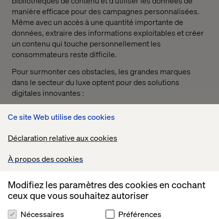
bibliothèques de contenu et d'utiliser les données de
manière efficace pour des campagnes personnalisées.
Même avec un accès à une quantité importante de
données, extraire des informations exploitables et créer
un contenu qui touche personnellement les
consommateurs reste difficile.
Pour surmonter ces obstacles, les grandes marques
dans le secteur du luxe optent pour des solutions
digitales innovantes :
Chaîne d'approvisionnement de contenu centralisée
Ce site Web utilise des cookies
: Elle améliore l'efficacité des flux de travail et assure
la cohérence du message de la marque.
Déclaration relative aux cookies
Automatisation du contenu par l'IA
: Cette
À propos des cookies
technologie optimise la diffusion de contenu,
permettant une personnalisation en temps réel.
Modifiez les paramètres des cookies en cochant
Analyse prédictive
: En anticipant le comportement
ceux que vous souhaitez autoriser
des clients, cette méthode aide à créer des
expériences qui encouragent la fidélité.
Nécessaires
Préférences