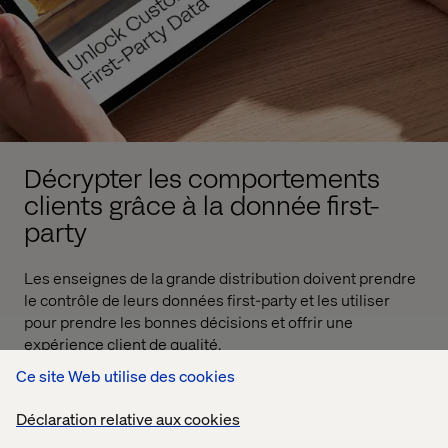
Décrypter les comportements
clients grâce à la donnée first-
party
Les enseignes de la grande distribution doivent prendre
le contrôle de leurs données first-party et les utiliser
pour prendre les bonnes décisions et offrir une
expérience client de qualité.
Ce site Web utilise des cookies
14
20
Pages
Minutes
Déclaration relative aux cookies