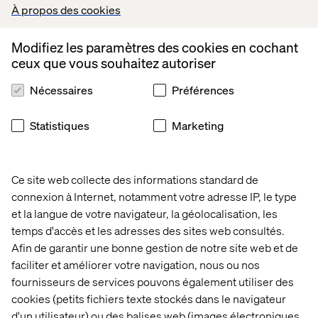
Télécharger
À propos des cookies
Modifiez les paramètres des cookies en cochant
ceux que vous souhaitez autoriser
Il est temps pour les marques de ne plus dépendre de
données de sources tierces et de s'approprier les
Nécessaires
Préférences
données et les informations qu'elles ont déjà à portée de
main.*
Statistiques
Marketing
*Ce document est en anglais.
Ce site web collecte des informations standard de
connexion à Internet, notamment votre adresse IP, le type
et la langue de votre navigateur, la géolocalisation, les
temps d'accès et les adresses des sites web consultés.
Afin de garantir une bonne gestion de notre site web et de
Accueil
Qui sommes-nous
faciliter et améliorer votre navigation, nous ou nos
fournisseurs de services pouvons également utiliser des
Nos bureaux
Collaborateurs
cookies (petits fichiers texte stockés dans le navigateur
d'un utilisateur) ou des balises web (images électroniques