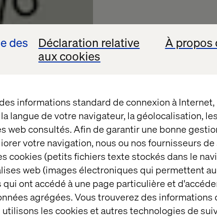
se des
Déclaration relative
À propos 
aux cookies
 des informations standard de connexion à Internet
t la langue de votre navigateur, la géolocalisation, l
Voice of
es web consultés. Afin de garantir une bonne gestio
Innovato
éliorer votre navigation, nous ou nos fournisseurs d
s cookies (petits fichiers texte stockés dans le nav
Mobilité
balises web (images électroniques qui permettent au
 qui ont accédé à une page particulière et d'accéder
données agrégées. Vous trouverez des informations
utilisons les cookies et autres technologies de suiv
L’expérience client es