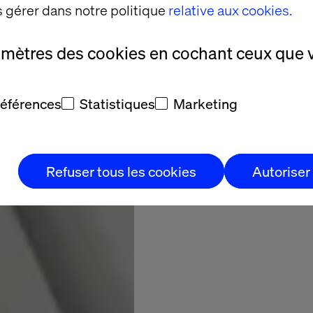
 gérer dans notre politique
relative aux cookies.
l’innovation dans la m
amètres des cookies en cochant ceux que 
27
2
Minutes
références
Statistiques
Marketing
Télécharger
Refuser tous les cookies
Autoriser