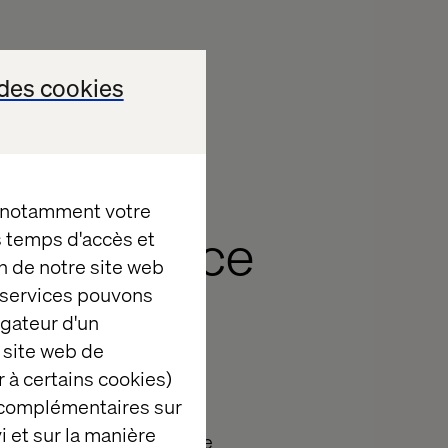
des cookies
, notamment votre
es temps d'accès et
 Experience
n de notre site web
rs 2025 :
e services pouvons
igateur d'un
 site web de
 à certains cookies)
 complémentaires sur
i et sur la manière
t la nouvelle frontière de