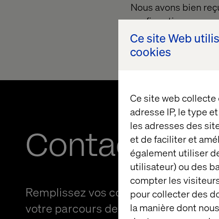
Nous avons bien reçu
confirmation sous peu
contacter
.
Ce site Web utili
cookies
Ce site web collecte
adresse IP, le type e
les adresses des sit
Contactez-n
et de faciliter et am
également utiliser de
utilisateur) ou des 
compter les visiteurs
Remplissez vos coordonnées et dém
pour collecter des 
votre parcours de transformation digi
la manière dont nous 