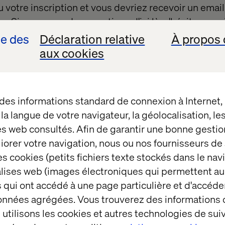
 votre inscription et vous devriez recevoir un email
. Si vous avez des questions d'ici là, n'hésitez pas
se des
Déclaration relative
À propos 
aux cookies
 des informations standard de connexion à Internet
t la langue de votre navigateur, la géolocalisation, l
es web consultés. Afin de garantir une bonne gestio
ous
éliorer votre navigation, nous ou nos fournisseurs d
s cookies (petits fichiers texte stockés dans le nav
balises web (images électroniques qui permettent au
 qui ont accédé à une page particulière et d'accéder
arrons
données agrégées. Vous trouverez des informations
tale.
utilisons les cookies et autres technologies de suiv