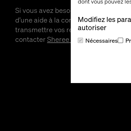
dont vous pouvez les
Si vous avez besoin d’un format alter
Modifiez les par
d’une aide à la communication pour
autoriser
transmettre vos retours, veuillez
contacter
Sheree Atcheson
.
Nécessaires
P