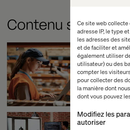
Contenu similaire
Ce site web collecte
adresse IP, le type e
les adresses des sit
et de faciliter et am
également utiliser de
DS Smith
utilisateur) ou des 
Connecte
compter les visiteurs
Manufact
pour collecter des 
Listen the pod
la manière dont nous 
dont vous pouvez les
Modifiez les par
autoriser