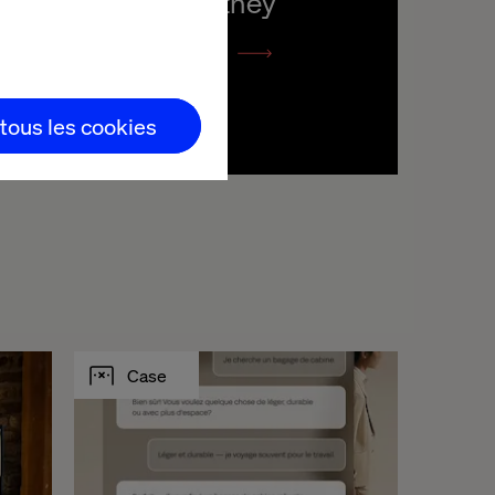
Pratt & Whitney
Listen the podcast
 tous les cookies
Case