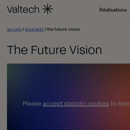
Réalisations
accueil
podcasts
the future vision
The Future Vision
Please
accept statistic cookies
to list