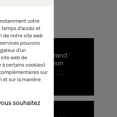
, notamment votre
es temps d'accès et
n de notre site web
e services pouvons
igateur d'un
Decoding brand 
 site web de
transformation 
 à certains cookies)
 complémentaires sur
Listen the podcast
i et sur la manière
vous souhaitez