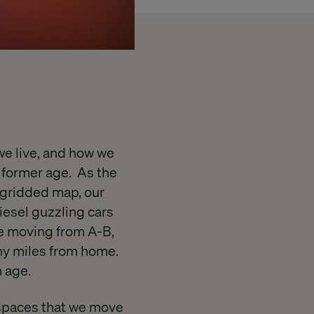
 we live, and how we
a former age. As the
 gridded map, our
iesel guzzling cars
e moving from A-B,
ny miles from home.
 age.
e spaces that we move