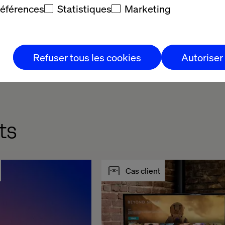
es stratégies 
références
Statistiques
Marketing
bles
cast
Refuser tous les cookies
Autoriser
ts
Cas client