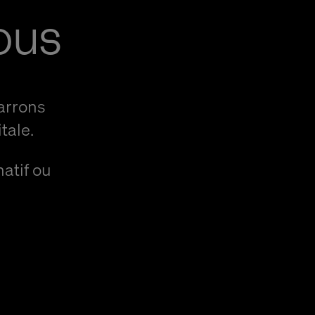
ous
arrons
tale.
natif ou