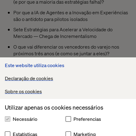
(e por que a maioria das estratégias falha)?
Por que a IA de Agentes e a Inovação em Experiências
são o antídoto para pilotos isolados
Sete Estratégias para Acelerar a Velocidade do
Mercado — Chega de Incrementalismo
O que vai diferenciar os vencedores do varejo nos
próximos três anos (e como se juntar a eles)?
Este website utiliza cookies
PREVIEW
Declaração de cookies
Sobre os cookies
Utilizar apenas os cookies necessários
Necessário
Preferencias
Estatísticas
Marketing